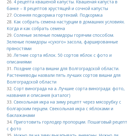
26.
4 рецепта квашеной капусты. Квашеная капуста в
банке – 8 рецептов хрустящей и сочной капусты
27.
Осенняя подкормка гортензий. Подкормка
28.
Как собрать семена настурции в домашних условиях.
Когда и как собрать семена
29.
Соленые зеленые помидоры горячим способом.
Зеленые помидоры «сухого» засола, фаршированные
пряностями
30.
Летние сорта яблок. 50 сортов яблок с фото и
описаниями
31.
Поздние сорта вишни для Волгоградской области.
Растениеводы назвали пять лучших сортов вишни для
Волгоградской области
32.
Сорт винограда на а. Лучшие сорта винограда: фото,
названия и описания (каталог)
33.
Свекольная икра на зиму рецепт через мясорубку с
болгарским перцем. Свекольная икра с яблоками и
баклажанами
34.
Приготовить горлодер пропорции. Пошаговый рецепт
с фото
35.
Нужно ли на зиму выкапывать анемоны. Нужно ли