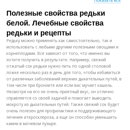
Показать все
Полезные свойства редьки
Салат из черной
Салат с редькой
редьки
белой. Лечебные свойства
редьки и рецепты
Редьку можно применять как самостоятельно, так и
Редька при
Редька для
использовать с любыми другими полезными овощами и
беременности
организма
корнеплодами. Всё зависит от того, что именно вы
хотите получить в результате. Например, свежий
отжатый сок редьки нужно пить по одной столовой
ложке несколько раз в день для того, чтобы избавиться
Редька при сахарном
Редька во время
от различных заболеваний верхних дыхательных путей, в
диабете
том числе при бронхите или если вас мучает кашель.
Несмотря на его не очень приятный вкус, он отлично
справляется со своей задачей и помогает выводить
мокроту из дыхательных путей. Также свежий сок будет
Редька для
Редьки при диабете
очень полезен для профилактики и поддерживающего
диабетиков
лечения атеросклероза, а еще он способен уменьшить
камни в мочевом пузыре.