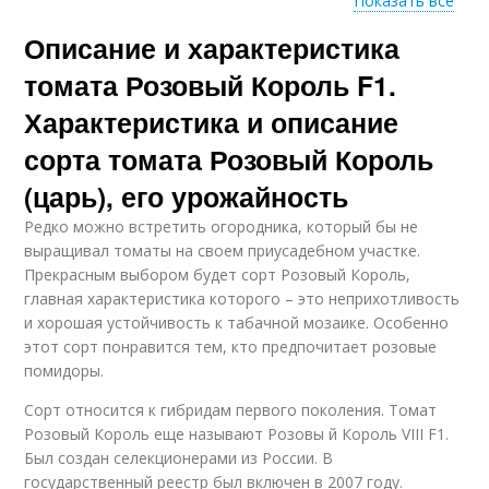
Показать все
Описание и характеристика
Розовые помидоры
Розовый инжир
томата Розовый Король F1.
Характеристика и описание
сорта томата Розовый Король
Розовое чудо
Розовый мед
(царь), его урожайность
Редко можно встретить огородника, который бы не
выращивал томаты на своем приусадебном участке.
Прекрасным выбором будет сорт Розовый Король,
Розовые щечки
Малиновый гигант
главная характеристика которого – это неприхотливость
и хорошая устойчивость к табачной мозаике. Особенно
этот сорт понравится тем, кто предпочитает розовые
помидоры.
Розовые сорта
Розовый принц
Сорт относится к гибридам первого поколения. Томат
Розовый Король еще называют Розовы й Король VIII F1.
Был создан селекционерами из России. В
государственный реестр был включен в 2007 году.