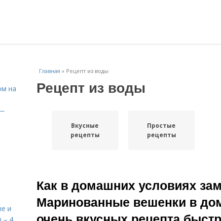
Главная
»
Рецепт из воды
Рецепт из воды
ом на
 —
Вкусные
Простые
рецепты
рецепты
Как в домашних условиях за
Маринованные вешенки в дом
е и
очень вкусных рецепта быстр
 – 4