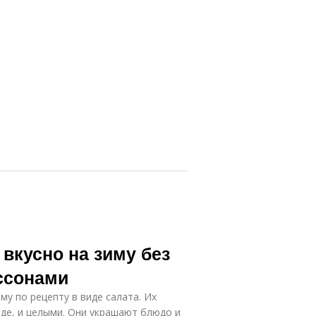
вкусно на зиму без
иссонами
у по рецепту в виде салата. Их
де, и целыми. Они украшают блюдо и