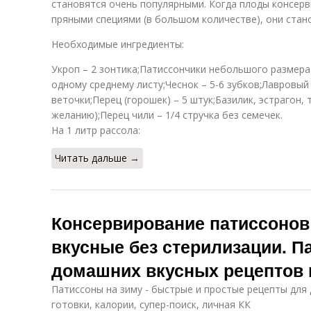
становятся очень популярными. Когда плоды консер
пряными специями (в большом количестве), они стано
Необходимые ингредиенты:
Укроп – 2 зонтика;Патиссончики небольшого размера 
одному среднему листу;Чеснок – 5-6 зубков;Лавровый 
веточки;Перец (горошек) – 5 штук;Базилик, эстрагон, 
желанию);Перец чили – 1/4 стручка без семечек.
На 1 литр рассола:
Читать дальше →
Консервирование патиссонов
вкусные без стерилизации. Па
домашних вкусных рецептов 
Патиссоны на зиму - быстрые и простые рецепты для 
готовки, калории, супер-поиск, личная КК