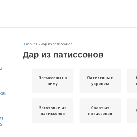
Главная
»
Дар из патиссонов
Дар из патиссонов
м
Патиссоны на
Патиссоны с
зиму
укропом
как
Заготовки из
Салат из
патиссонов
патиссонов
ит.
й