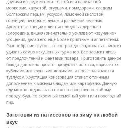
другими ингредиентами: тёртой или нарезанной
морковью, капустой, огурцами, помидорами, сладким
болгарским перцем, уксусом, лимонной кислотой,
горчицей, чесноком, луком и различной зеленью.
Ароматные специи и листья плодовых деревьев
(смородина, вишня) значительно усиливают «звучание»
угощения, делая его ещё более приятным и аппетитным.
Разнообразие вкусов - от острых до сладковатых - может
удивить самых искушенных гурманов. Все зависит лишь
от предпочтений и фантазии повара. Приготовить данное
блюдо довольно просто: продукты чистятся, нарезаются
кубиками или крупными дольками, а после заливаются
тузлуком. Хрустящая консервация станет отличным
дополнением к мясным блюдам или картофелю. Данную
еду можно подавать на стол по совершенно любому
поводу: будь то скромный семейный ужин или новогодний
пир.
Заготовки из патиссонов на зиму на любой
вкус