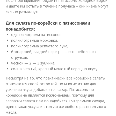
После ошпаривания обдайте патиссоны холодной водой
и дайте им остыть в течение получаса – они иначе могут
сильно размякнуть.
Для салата по-корейски с патиссонами
понадобится:
один килограмм патиссонов:
полкилограмма морковки,
полкилограмма репчатого лука,
болгарский, сладкий перец — шесть небольших
стручков,
чеснок — 2 — 3 зубчика,
соль и черный, красный молотый перец по вкусу.
Несмотря на то, что практически все корейские салаты
отличаются своей остротой, во многие из них для
усиления вкуса добавляется сахар. Патиссоны по-
корейски не являются исключением, поэтому для
заправки салата Вам понадобится 150 граммов сахара,
один стакан уксуса и столько же любого растительного
масла.