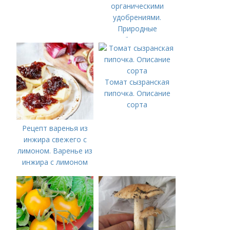
органическими
удобрениями.
Природные
удобрения для
подкормки "по листу"
Томат сызранская
пипочка. Описание
сорта
Рецепт варенья из
инжира свежего с
лимоном. Варенье из
инжира с лимоном