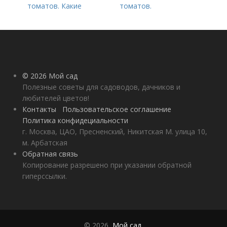
томатов. Какие
томатов.
средства
Традиционные
используются для
комплексные
культуры
удобрения для
помидор
© 2026 Мой сад
Полезные советы для садоводов, дачников и
любителей цветов!
Контакты
Пользовательское соглашение
Политика конфидециальности
г. Москва, ЦАО, Пресненский, Никитская М. улица 10,
м. Арбатская
Обратная связь
Копирование разрешено при указании обратной
гиперссылки.
© 2026,
Мой сад
.