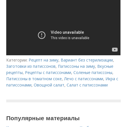
Категории:
Рецепт на зиму
,
Вариант без стерилизации
,
Заготовки из патиссонов
,
Патиссоны на зиму
,
Вкусные
рецепты
,
Рецепты с патиссонами
,
Соленые патиссоны
,
Патиссоны в томатном соке
,
Лечо с патиссонами
,
Икра с
патиссонами
,
Овощной салат
,
Салат с патиссонами
Популярные материалы