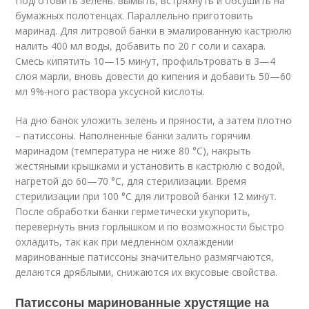
Подготовить зелень: вымыть, встряхнуть и обсушить на
бумажных полотенцах. Параллельно приготовить
маринад. Для литровой банки в эмалированную кастрюлю
налить 400 мл воды, добавить по 20 г соли и сахара.
Смесь кипятить 10—15 минут, профильтровать в 3—4
слоя марли, вновь довести до кипения и добавить 50—60
мл 9%-ного раствора уксусной кислоты.
На дно банок уложить зелень и пряности, а затем плотно
– патиссоны. Наполненные банки залить горячим
маринадом (температура не ниже 80 °С), накрыть
жестяными крышками и установить в кастрюлю с водой,
нагретой до 60—70 °С, для стерилизации. Время
стерилизации при 100 °С для литровой банки 12 минут.
После обработки банки герметически укупорить,
перевернуть вниз горлышком и по возможности быстро
охладить, так как при медленном охлаждении
маринованные патиссоны значительно размягчаются,
делаются дряблыми, снижаются их вкусовые свойства.
Патиссоны маринованные хрустящие на