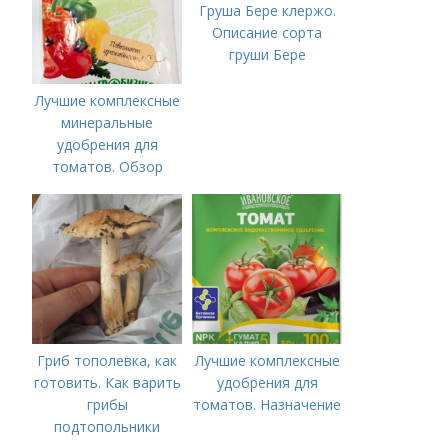
Груша Бере клержо.
Описание сорта
груши Бере
Лучшие комплексные
минеральные
удобрения для
томатов. Обзор
лучших минеральных
удобрений для
томатов: правила
внесения в почву
Гриб тополевка, как
Лучшие комплексные
готовить. Как варить
удобрения для
грибы
томатов. Назначение
подтопольники