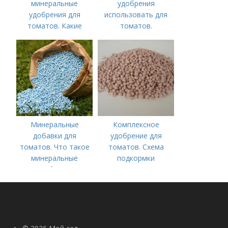
минеральные
удобрения
удобрения для
использовать для
томатов. Какие
томатов.
средства
Традиционные
используются для
комплексные
культуры
удобрения для
помидор
Минеральные
Комплексное
добавки для
удобрение для
томатов. Что такое
томатов. Схема
минеральные
подкормки
удобрения
помидоров от
рассады до сбора
урожая