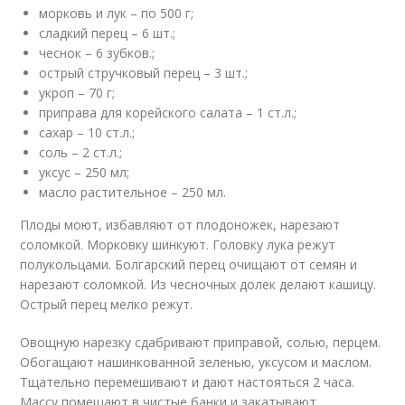
морковь и лук – по 500 г;
сладкий перец – 6 шт.;
чеснок – 6 зубков.;
острый стручковый перец – 3 шт.;
укроп – 70 г;
приправа для корейского салата – 1 ст.л.;
сахар – 10 ст.л.;
соль – 2 ст.л.;
уксус – 250 мл;
масло растительное – 250 мл.
Плоды моют, избавляют от плодоножек, нарезают
соломкой. Морковку шинкуют. Головку лука режут
полукольцами. Болгарский перец очищают от семян и
нарезают соломкой. Из чесночных долек делают кашицу.
Острый перец мелко режут.
Овощную нарезку сдабривают приправой, солью, перцем.
Обогащают нашинкованной зеленью, уксусом и маслом.
Тщательно перемешивают и дают настояться 2 часа.
Массу помещают в чистые банки и закатывают.