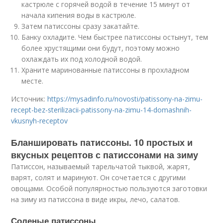
кастрюле с горячей водой в течение 15 минут от
начала кипения воды в кастрюле.
Затем патиссоны сразу закатайте.
Банку охладите. Чем быстрее патиссоны остынут, тем
более хрустящими они будут, поэтому можно
охлаждать их под холодной водой.
Храните маринованные патиссоны в прохладном
месте.
Источник:
https://mysadinfo.ru/novosti/patissony-na-zimu-
recept-bez-sterilizacii-patissony-na-zimu-14-domashnih-
vkusnyh-receptov
Бланшировать патиссоны. 10 простых и
вкусных рецептов с патиссонами на зиму
Патиссон, называемый тарельчатой тыквой, жарят,
варят, солят и маринуют. Он сочетается с другими
овощами. Особой популярностью пользуются заготовки
на зиму из патиссона в виде икры, лечо, салатов.
Соленые патиссоны