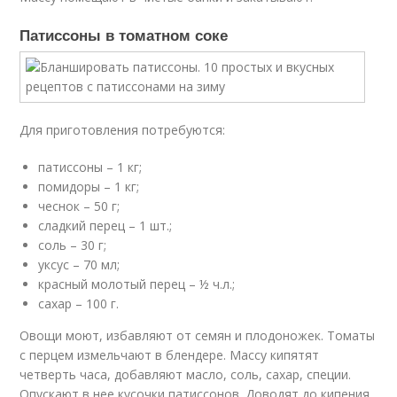
Патиссоны в томатном соке
Для приготовления потребуются:
патиссоны – 1 кг;
помидоры – 1 кг;
чеснок – 50 г;
сладкий перец – 1 шт.;
соль – 30 г;
уксус – 70 мл;
красный молотый перец – ½ ч.л.;
сахар – 100 г.
Овощи моют, избавляют от семян и плодоножек. Томаты
с перцем измельчают в блендере. Массу кипятят
четверть часа, добавляют масло, соль, сахар, специи.
Опускают в нее кусочки патиссонов. Доводят до кипения