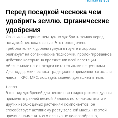
Показать все
Перед посадкой чеснока чем
Удобрение для
чеснока
удобрить землю. Органические
удобрения
Органика – первое, чем нужно удобрить землю перед
посадкой чеснока осенью. Этот овощ очень
требователен к уровню гумуса в грунте и хорошо
реагирует на органические подкормки, пролонгированное
действие которых на протяжении всей вегетации
обеспечивает его посадки питательными веществами.
Для поддержки чеснока традиционно применяются зола и
навоз – КРС, МРС, лошадей, свиней, домашней птицы.
Навоз
Этот вид удобрений для чесночных грядок рекомендуется
применять ранней весной. Являясь источником азота и
других необходимых растениям компонентов, он
способствует активному росту зеленой массы. По этой
причине применять его осенью не целесообразно,