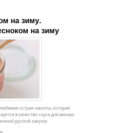
ом на зиму.
есноком на зиму
 любимая острая закатка, которая
ьзуется в качестве соуса для мясных
онной русской закуски.
ки