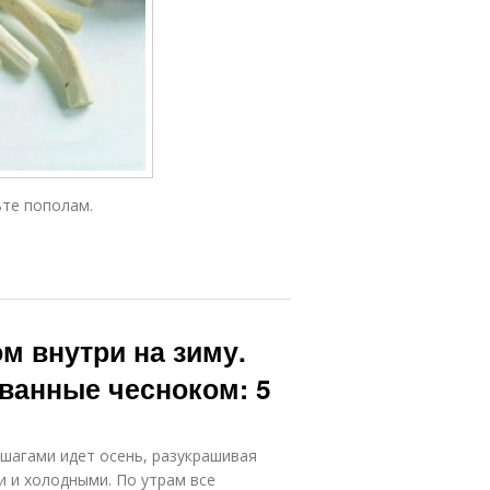
те пополам.
м внутри на зиму.
анные чесноком: 5
и шагами идет осень, разукрашивая
и и холодными. По утрам все