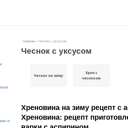
Главная
»
Чеснок с уксусом
Чеснок с уксусом
м
Хрен с
Чеснок на зиму
чесноком
нные
Хреновина на зиму рецепт с 
Хреновина: рецепт приготовл
ами и
варки с аспирином