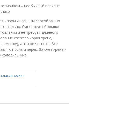
с аспирином – необычный вариант
ьнике.
ивать промышленным способом. Но
остоятельно. Существует большое
отовлении и не требует длинного
зование свежего корня хрена,
еремешку), а также чеснока. Все
вляют соль и перец. За счет хрена и
в холодильнике.