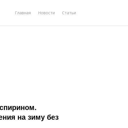
Главная
Новости
Статьи
аспирином.
ения на зиму без