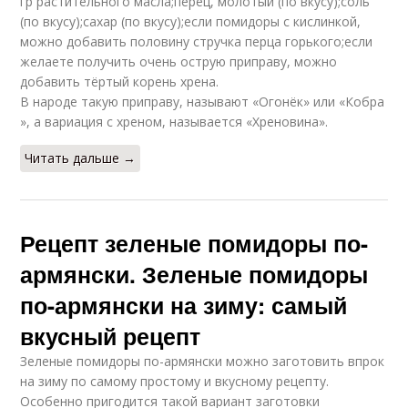
гр растительного масла;перец, молотый (по вкусу);соль
(по вкусу);сахар (по вкусу);если помидоры с кислинкой,
можно добавить половину стручка перца горького;если
желаете получить очень острую приправу, можно
добавить тёртый корень хрена.
В народе такую приправу, называют «Огонёк» или «Кобра
», а вариация с хреном, называется «Хреновина».
Читать дальше →
Рецепт зеленые помидоры по-
армянски. Зеленые помидоры
по-армянски на зиму: самый
вкусный рецепт
Зеленые помидоры по-армянски можно заготовить впрок
на зиму по самому простому и вкусному рецепту.
Особенно пригодится такой вариант заготовки