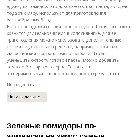
Приготовления на
Горлодер с чесноком
аджику из помидор. Это довольно острая паста, которую
зиму
подают к мясу, используют для приготовления
разнообразных блюд.
На основе аджики готовят много соусов. Такая заготовка
хранится длительное время в холодильнике. Для её
Рецепт на зиму
Рецепт с чесноком
приготовления можно использовать дополнительные
специи не указанные в рецепте, например, пажитник,
имеретинский шафран, семена фенхеля. Чтобы
уменьшить остроту готовой пасты, можно добавить
немного болгарского перца. Готовьте и
Готовки на зиму
Аджика с чесноком
экспериментируйте в поисках желаемого результата.
Ингредиенты:
Читать дальше →
Помидор на зиму
Дольки на зиму
Зеленые помидоры по-
армянски на зиму: самые
Перец на зиму
Хренодер на зиму