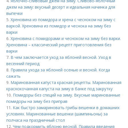
4.
Яблочно-сливовый джем на зиму. Сливово-яблочный
джем на зиму: вкусный десерт и идеальная начинка для
выпечки
5.
Хреновина из помидора и хрена с чесноком на зиму с
варкой. Хреновина из помидор и чеснока на зиму без
варки
6.
Хреновина с помидорами и чесноком на зиму без варки.
Хреновина – классический рецепт приготовления без
варки
7.
В чем заключается уход за яблоней весной. Уход в
весенний период
8.
Правила ухода за яблоней осенью и весной. Когда
сажать
9.
Маринованная капуста красная рецепты. Маринованная
краснокочанная капуста на зиму в банке под закрутку
10.
Помидоры без специй на зиму. Вкусные маринованные
помидоры на зиму без приправ
11.
Как быстро замариновать грибы вешенки в домашних
условиях. Маринованные вешенки (шампиньоны) за
полчаса на праздничный стол
12.
Чем подкормить яблоню весной. Правила введения