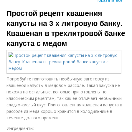
Показать все
Простой рецепт квашения
Горлодер на зиму
Огоньки на зиму
капусты на 3 х литровую банку.
Квашеная в трехлитровой банке
капуста с медом
Фаршированные
Помидоры с чесноком
чесноки
Морковь на зиму
Помидоры на зиму
Попробуйте приготовить необычную заготовку из
квашеной капусты в медовом рассоле. Такая закуска не
похожа на остальные, которые приготовлены по
классическим рецептам, так как ее отличает необычный
сладко-кислый вкус. Приготовленная квашеная капуста в
Рецепты на зиму
Банки на зиму
рассоле из меда хорошо хранится в холодильнике в
течение долгого времени.
Ингредиенты: