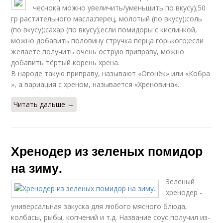
чеснока можно увеличить/уменьшить по вкусу);50
гр растительного масла;перец, молотый (по вкусу);соль
(по вкусу);сахар (по вкусу);если помидоры с кислинкой,
можно добавить половину стручка перца горького;если
желаете получить очень острую приправу, можно
добавить тёртый корень хрена.
В народе такую приправу, называют «Огонёк» или «Кобра
», а вариация с хреном, называется «Хреновина».
Читать дальше →
Хренодер из зеленых помидор
на зиму.
Зеленый
хренодер -
универсальная закуска для любого мясного блюда,
колбасы, рыбы, копчений и т.д. Название соус получил из-