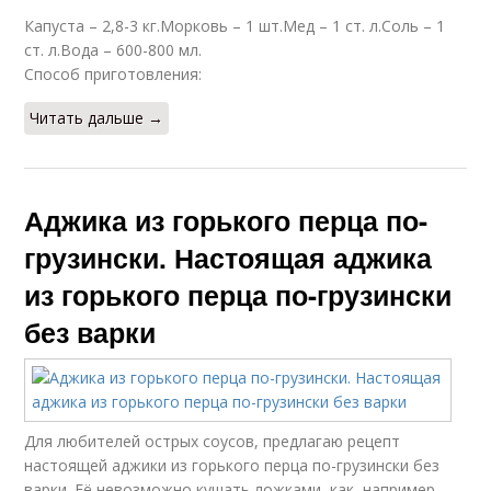
Капуста – 2,8-3 кг.Морковь – 1 шт.Мед – 1 ст. л.Соль – 1
Петрушка на зиму
Зелень на зиму
ст. л.Вода – 600-800 мл.
Способ приготовления:
Читать дальше →
Хрен на зиму
Чеснок без варки
Аджика из горького перца по-
грузински. Настоящая аджика
Закуска на зиму
Способ на зиму
из горького перца по-грузински
без варки
Чеснок в ведре
Помидор с чесноком
Для любителей острых соусов, предлагаю рецепт
настоящей аджики из горького перца по-грузински без
варки. Её невозможно кушать ложками, как, например,