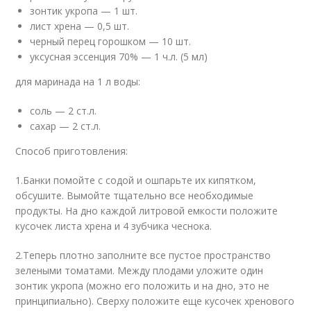
зонтик укропа — 1 шт.
лист хрена — 0,5 шт.
черный перец горошком — 10 шт.
уксусная эссенция 70% — 1 ч.л. (5 мл)
для маринада на 1 л воды:
соль — 2 ст.л.
сахар — 2 ст.л.
Способ приготовления:
1.Банки помойте с содой и ошпарьте их кипятком,
обсушите. Вымойте тщательно все необходимые
продукты. На дно каждой литровой емкости положите
кусочек листа хрена и 4 зубчика чеснока.
2.Теперь плотно заполните все пустое пространство
зелеными томатами. Между плодами уложите один
зонтик укропа (можно его положить и на дно, это не
принципиально). Сверху положите еще кусочек хренового