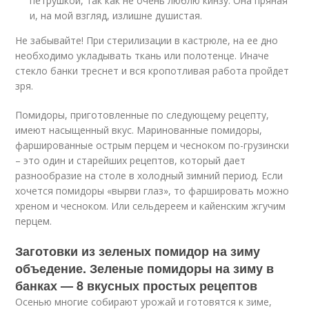
петрушкой, так как не очень люблю кинзу. Она пряная
и, на мой взгляд, излишне душистая.
Не забывайте! При стерилизации в кастрюле, на ее дно
необходимо укладывать ткань или полотенце. Иначе
стекло банки треснет и вся кропотливая работа пройдет
зря.
Помидоры, приготовленные по следующему рецепту,
имеют насыщенный вкус. Маринованные помидоры,
фаршированные острым перцем и чесноком по-грузински
– это один и старейших рецептов, который дает
разнообразие на столе в холодный зимний период. Если
хочется помидоры «вырви глаз», то фаршировать можно
хреном и чесноком. Или сельдереем и кайенским жгучим
перцем.
Заготовки из зеленых помидор на зиму
объедение. Зеленые помидоры на зиму в
банках — 8 вкусных простых рецептов
Осенью многие собирают урожай и готовятся к зиме,