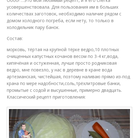
Оооо! …Это мой любимый рецепт, и я его слегка
усовершенствовала. Для пользования им в больших
количествах заготовок, необходимо наличие рядом с
домом холодного погреба, если нету, то только в
холодильник пару банок.
Состав:
морковь, тёртая на крупной тёрке ведро,10 плотных
очищенных капустных кочанов весом по 3-4 кг,вода,
кипячёная и остуженная, лучше просто родниковая
ведро, мне повезло, у нас в деревне в кране вода
артезианская, чистейшая, поэтому наливаю прямо из-под
крана по мере надобности,соль,трёхлитровые банки,
промытые с содой и высушенные, примерно двадцать.
Классический рецепт приготовления: