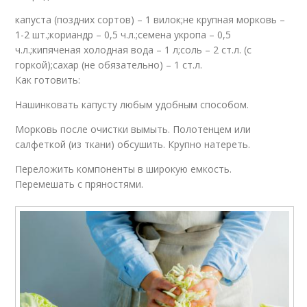
капуста (поздних сортов) – 1 вилок;не крупная морковь –
1-2 шт.;кориандр – 0,5 ч.л.;семена укропа – 0,5
ч.л.;кипяченая холодная вода – 1 л;соль – 2 ст.л. (с
горкой);сахар (не обязательно) – 1 ст.л.
Как готовить:
Нашинковать капусту любым удобным способом.
Морковь после очистки вымыть. Полотенцем или
салфеткой (из ткани) обсушить. Крупно натереть.
Переложить компоненты в широкую емкость.
Перемешать с пряностями.