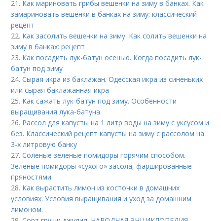
21.
Как мариновать грибы вешенки на зиму в банках. Как
замариновать вешенки в банках на зиму: классический
рецепт
22.
Как засолить вешенки на зиму. Как солить вешенки на
зиму в банках: рецепт
23.
Как посадить лук-батун осенью. Когда посадить лук-
батун под зиму
24.
Сырая икра из баклажан. Одесская икра из синеньких
или сырая баклажанная икра
25.
Как сажать лук-батун под зиму. Особенности
выращивания лука-батуна
26.
Рассол для капусты на 1 литр воды на зиму с уксусом и
без. Классический рецепт капусты на зиму с рассолом на
3-х литровую банку
27.
Соленые зеленые помидоры горячим способом.
Зеленые помидоры «сухого» засола, фаршированные
пряностями
28.
Как вырастить лимон из косточки в домашних
условиях. Условия выращивания и уход за домашним
лимоном.
29.
Сорт груши джулия. НАРОДНАЯ ЭНЦИКЛОПЕДИЯ