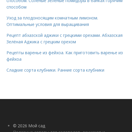
способом. Солёные зелёные помидоры в банках горячим
способом
Уход за плодоносящим комнатным лимоном.
Оптимальные условия для выращивания
Рецепт абхазской аджики с грецкими орехами. Абхазская
Зелёная Аджика с грецким орехом
Рецепты варенье из фейхоа. Как приготовить варенье из
фейхоа
Сладкие сорта клубники. Ранние сорта клубники
© 2026 Мой сад