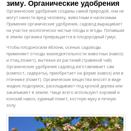
зиму. Органические удобрения
Органические удобрения созданы самой природой, они не
могут нанести вред человеку, животным и насекомым.
Применяя органические удобрения, садовод выращивает
на участке экологически чистые плоды и ягоды. Попавшая
в землю органика превращается в плодородный гумус.
Чтобы плодоносили яблони, осенью садоводы
применяют отходы жизнедеятельности животных (навоз)
и птиц (помет), вытяжки из растений (травяной чай).
Органические удобрения садовод изготавливает сам
(компост, сидераты), приобретает на ферме (навоз) или в
птичнике (помет). Органические вещества вносят в виде
жидких подкормок, раскладывают под кроной дерева или
закапывают в землю. Чаще всего используют коровий и
конский навоз, куриный помет, костную муку и печную
золу.