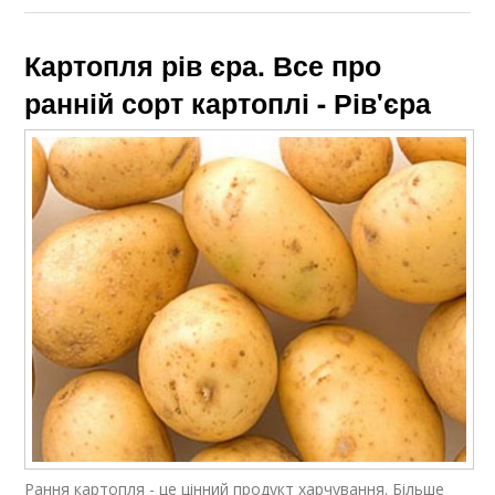
Картопля рів єра. Все про
ранній сорт картоплі - Рів'єра
Рання картопля - це цінний продукт харчування. Більше