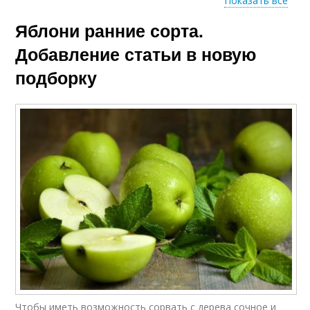
Показать все
Яблони ранние сорта.
Зимние сорта
Июльские сорта
Добавление статьи в новую
подборку
Чтобы иметь возможность сорвать с дерева сочное и