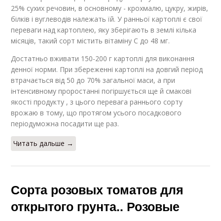
25% сухих речовин, в основному - крохмалю, цукру, жирів,
білків і вуглеводів належать їй. У ранньої картоплі є свої
переваги над картоплею, яку зберігають в землі кілька
місяців, такий сорт містить вітаміну C до 48 мг.
Достатньо вживати 150-200 г картоплі для виконання
денної норми. При збереженні картоплі на довгий період
втрачається від 50 до 70% загальної маси, а при
інтенсивному проростанні погіршується ще й смакові
якості продукту , з цього перевага раннього сорту
врожаю в тому, що протягом усього посадкового
періодуможна посадити ще раз.
Читать дальше →
Сорта розовых томатов для
открытого грунта.. Розовые