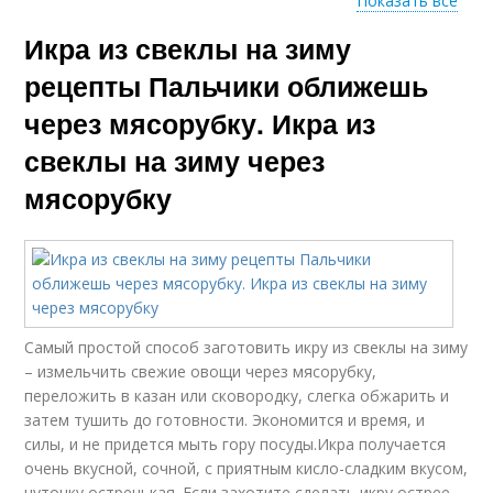
Показать все
Икра из свеклы на зиму
Рецепт через
Рецепт от бабуси
мясорубку
рецепты Пальчики оближешь
через мясорубку. Икра из
свеклы на зиму через
мясорубку
Самый простой способ заготовить икру из свеклы на зиму
– измельчить свежие овощи через мясорубку,
переложить в казан или сковородку, слегка обжарить и
затем тушить до готовности. Экономится и время, и
силы, и не придется мыть гору посуды.Икра получается
очень вкусной, сочной, с приятным кисло-сладким вкусом,
чуточку остренькая. Если захотите сделать икру острее –