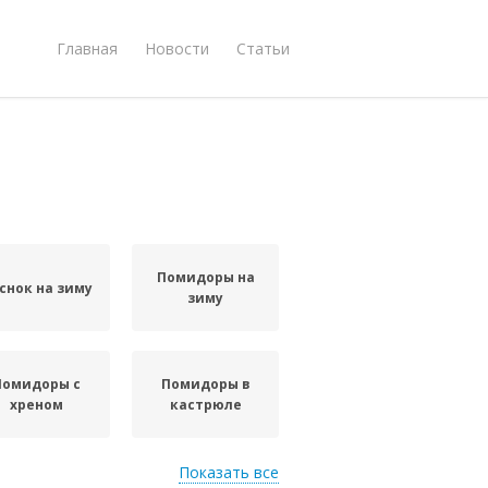
Главная
Новости
Статьи
Помидоры на
снок на зиму
зиму
Помидоры с
Помидоры в
хреном
кастрюле
Показать все