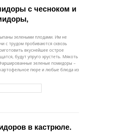
Помидор с
Бурые помидоры
идоры с чесноком и
хреном
мидоры,
омидоры под
Половинки с
снегом
чесноком
сыпаны зелеными плодами. Им не
учи с трудом пробиваются сквозь
приготовить вкуснейшее острое
щатся, будут упруго хрустеть. Мякоть
Помидоры в
Консервированные
 Фаршированные зеленые помидоры –
снегу
помидоры
 картофельное пюре и любые блюда из
Помидор с
Оригинальные
чесноком
помидоры
Закуска из
Помидор в снегу
помидор
идоров в кастрюле.