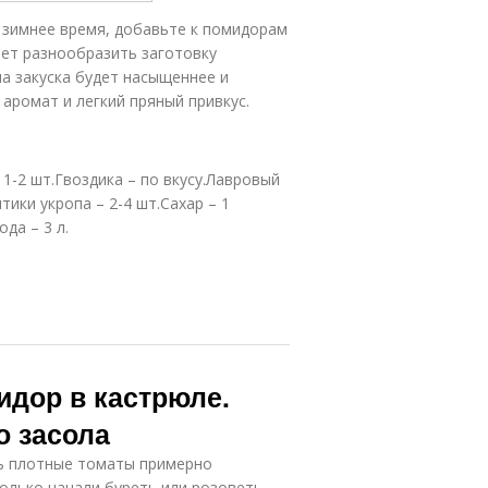
рассоле
условиях
зимнее время, добавьте к помидорам
ает разнообразить заготовку
ма закуска будет насыщеннее и
Армянчики из
иготовления
аромат и легкий пряный привкус.
зеленых
с чесноком
помидор
 1-2 шт.Гвоздика – по вкусу.Лавровый
Помидоры в
Помидоры с
тики укропа – 2-4 шт.Сахар – 1
банке
зеленью
ода – 3 л.
Острые
Помидоры с
помидоры
морковью
идор в кастрюле.
о засола
ь плотные томаты примерно
олько начали буреть или розоветь,