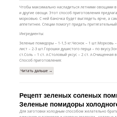
ведре
бочке
Чтобы максимально насладиться летними овощами в 
и другие овощи. Этот способ приготовления предлаг
морковью. С ней баночка будет выглядеть ярче, а са
Помидоры с
Помидоры в
Пр
аппетитнее. Специи помогут придать притягательный 
острой
разной таре
начинкой
Ингредиенты:
Зеленые помидоры – 1-1,5 кг.Чеснок – 1 шт.Морковь –
Помидоры в
Помидоры с
лист – 2-3 шт.Горошки душистого перца – по вкусу.Зон
банках
кинзой
ст.Соль – 1 ст. л.Столовый уксус – 2 ст. л.Очищенная в
Способ приготовления:
Читать дальше →
Помидор в
Помидоры в
домашних
бочке
условиях
Рецепт зеленых соленых пом
Зеленые помидоры холодног
Для заготовки холодным способом желательно брат
одинаковых размеров и степени зрелости , которые т