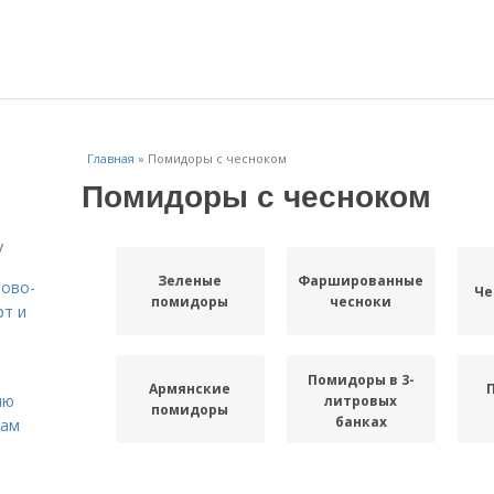
Главная
»
Помидоры с чесноком
Помидоры с чесноком
у
Зеленые
Фаршированные
вово-
Че
помидоры
чесноки
рт и
Помидоры в 3-
Армянские
ню
литровых
помидоры
банках
нам
Закуска из