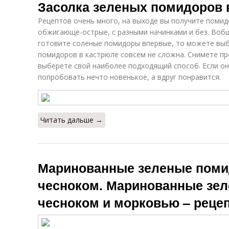
Засолка зеленых помидоров 
Салат из
Рецептов очень много, на выходе вы получите помидо
Помидоры с
зеленых
обжигающе-острые, с разными начинками и без. Вобщ
острым перцем
помидор
готовите соленые помидоры впервые, то можете выбр
помидоров в кастрюле совсем не сложна. Снимете пр
выберете свой наиболее подходящий способ. Если он 
И
Фаршированные
Квашеные
попробовать нечто новенькое, а вдруг понравится.
д
помидоры
помидоры
Читать дальше →
Помидоры в
Соленые
ведре
помидоры
Маринованные зеленые поми
Помидоры с
Малосольные
П
чесноком. Маринованные зе
уксусом
помидоры
чесноком и морковью – рецеп
Помидоры в
Помидоры в
пластиковом
пластиковой