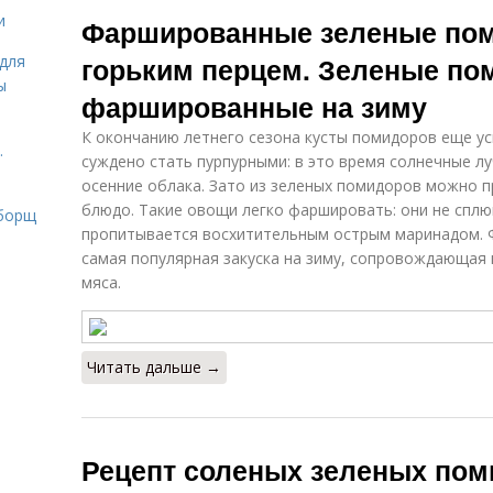
Хреновины с
зеленых
и
Фаршированные зеленые пом
помидором
помидор
горьким перцем. Зеленые по
для
ы
фаршированные на зиму
Помидор на
Помидоры с
П
зиму
перцем
К окончанию летнего сезона кусты помидоров еще у
.
суждено стать пурпурными: в это время солнечные л
осенние облака. Зато из зеленых помидоров можно 
блюдо. Такие овощи легко фаршировать: они не сплю
Помидоры с
 борщ
Помидоры через
чесночной
пропитывается восхитительным острым маринадом.
мясорубку
начинкой
самая популярная закуска на зиму, сопровождающая
мяса.
Снежные
Аппетитные
помидоры
помидоры
Читать дальше →
Помидоры в
Ингредиенты
томатной
для помидоры
Рецепт соленых зеленых пом
заливке