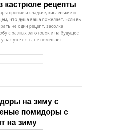
в кастрюле рецепты
ры пряные и сладкие, кисленькие и
Помидор с
Икры из зелёных
ем, что душа ваша пожелает. Если вы
овощами
помидор
ать не один рецепт, засолка
обу с разных заготовок и на будущее
у вас уже есть, не помешает
нгредиенты
Бочковые
ля квашеные
помидоры
помидоры
Помидоры с
Банки с
горчицей
чесноком
доры на зиму с
омидоры без
Помидор в
леные помидоры с
уксуса
кастрюле
т на зиму
Помидоры в
Помидоры в
холодном
домашних