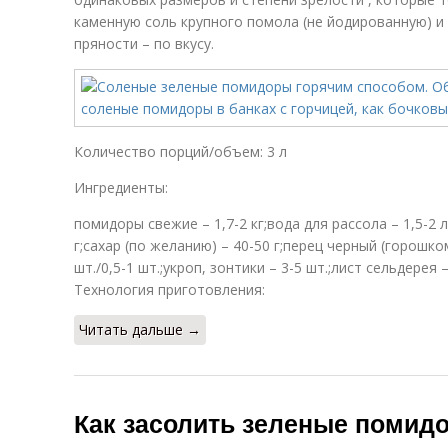
каменную соль крупного помола (не йодированную) и
пряности – по вкусу.
Количество порций/объем: 3 л
Ингредиенты:
помидоры свежие – 1,7-2 кг;вода для рассола – 1,5-2 
г;сахар (по желанию) – 40-50 г;перец черный (горошко
шт./0,5-1 шт.;укроп, зонтики – 3-5 шт.;лист сельдерея –
Технология приготовления:
Читать дальше →
Как засолить зеленые помид