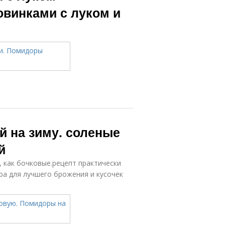
винками с луком и
й на зиму. соленые
й
 как бочковые.рецепт практически
ра для лучшего брожения и кусочек