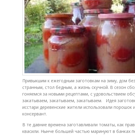
Привыкшим к ежегодным заготовкам на зиму, дом без
странным, стол бедным, а жизнь скучной. В сезон сб
гоняемся за новыми рецептами, с удовольствием обсу
закатываем, закатываем, закатываем. Идея заготовк
исстари деревенские жители использовали порошок и
консервант.
В те давние времена заготавливали томаты, как пра
квасили. Нынче большей частью маринуют в банках п