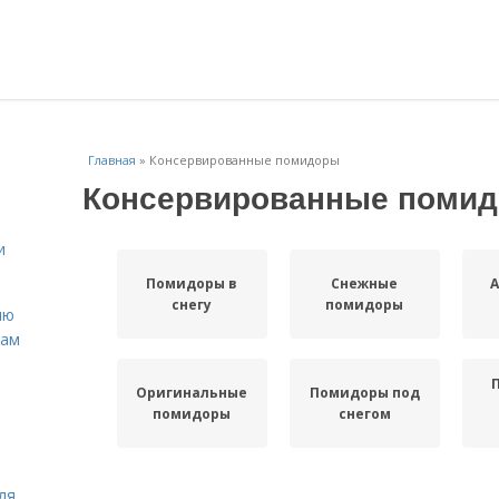
Главная
»
Консервированные помидоры
Консервированные поми
и
Помидоры в
Снежные
снегу
помидоры
ню
нам
Оригинальные
Помидоры под
помидоры
снегом
ля