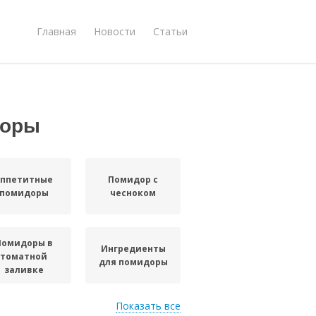
Главная
Новости
Статьи
доры
Аппетитные
Помидор с
помидоры
чесноком
Помидоры в
Ингредиенты
томатной
для помидоры
заливке
Показать все