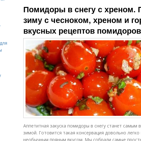
Помидоры с
Помидор с
Помидоры в снегу с хреном. 
хреном
хреном
зиму с чесноком, хреном и го
.
вкусных рецептов помидоров
Помидоры с
П
Помидор в снегу
горчицей
для
ы
Новогодние
Соленые
п
помидоры
помидоры
у
Помидоры с
Помидоры с
французской
луком
горчицей
Помидор в
Зеленые
Аппетитная закуска помидоры в снегу станет самым 
домашних
помидоры
су
зимой. Готовится такая консервация довольно легко 
условиях
необычным пряным вкусом. Мы собрали самые прост