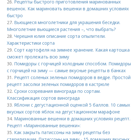
26.
Рецепты быстрого приготовления маринованных
вешенок. Как мариновать вешенки в домашних условиях
быстро
27.
Вьющиеся многолетники для украшения беседки.
Многолетние вьющиеся растения –, что выбрать?
28.
Черешня юлия описание сорта опылители.
Характеристики сорта
29.
Сорт картофеля на зимнее хранение. Какая картошка
сможет пролежать всю зиму
30.
Помидоры с горчицей холодным способом. Помидоры
с горчицей на зиму — самые вкусные рецепты в банках
31.
Рецепт соленых зеленых помидоров в ведре. Простой
рецепт засолки зеленых помидоров в кастрюле
32.
Сроки созревания винограда по сортам.
Классификация сортов винограда
33.
Яблони с дегустационной оценкой 5 баллов. 10 самых
вкусных сортов яблок на дегустационном марафоне
34.
Маринованные вешенки в домашних условиях рецепт.
Рецепт «Маринованные вешенки»:
35.
Как закрыть патиссоны на зиму рецепты без
стерилизации. Патиссоны на зиму - 15 домашних вкусных