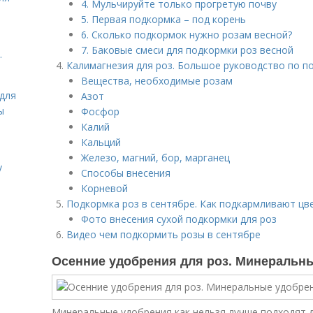
4. Мульчируйте только прогретую почву
5. Первая подкормка – под корень
6. Сколько подкормок нужно розам весной?
7. Баковые смеси для подкормки роз весной
.
Калимагнезия для роз. Большое руководство по п
Вещества, необходимые розам
для
Азот
ы
Фосфор
Калий
Кальций
Железо, магний, бор, марганец
у
Способы внесения
Корневой
Подкормка роз в сентябре. Как подкармливают цв
Фото внесения сухой подкормки для роз
Видео чем подкормить розы в сентябре
Осенние удобрения для роз. Минеральн
Минеральные удобрения как нельзя лучше подходят д