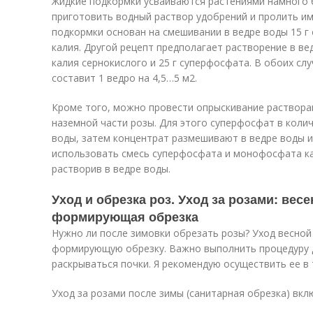
Жидкие подкормки усваиваются растениями намного 
приготовить водный раствор удобрений и пролить им
подкормки основан на смешивании в ведре воды 15 г
калия. Другой рецепт предполагает растворение в вед
калия сернокислого и 25 г суперфосфата. В обоих сл
составит 1 ведро на 4,5…5 м
2
.
Кроме того, можно провести опрыскивание раствора
наземной части розы. Для этого суперфосфат в колич
воды, затем концентрат размешивают в ведре воды 
использовать смесь суперфосфата и монофосфата кали
растворив в ведре воды.
Уход и обрезка роз. Уход за розами: вес
формирующая обрезка
Нужно ли после зимовки обрезать розы? Уход весной
формирующую обрезку. Важно выполнить процедуру до
раскрываться почки. Я рекомендую осуществить ее в 
Уход за розами после зимы (санитарная обрезка) вкл