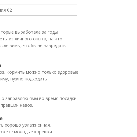
оторые выработала за годы
еты из личного опыта, на что
осле зимы, чтобы не навредить
ы
роз. Кормить можно только здоровые
зиму, нужно подходить
шо заправляю ямы во время посадки
епревший навоз.
е
ть хорошо увлажненная.
божете молодые корешки.