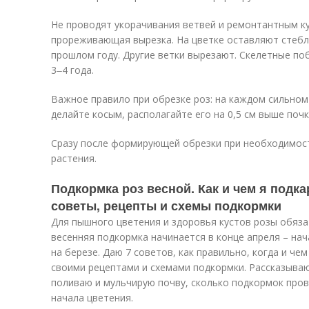
Не проводят укорачивания ветвей и ремонтантным к
прореживающая вырезка. На цветке оставляют стебл
прошлом году. Другие ветки вырезают. Скелетные по
3‒4 года.
Важное правило при обрезке роз: на каждом сильном 
делайте косым, располагайте его на 0,5 см выше почк
Сразу после формирующей обрезки при необходимос
растения.
Подкормка роз весной. Как и чем я подк
советы, рецепты и схемы подкормки
Для пышного цветения и здоровья кустов розы обяз
весенняя подкормка начинается в конце апреля – нач
на березе. Даю 7 советов, как правильно, когда и ч
своими рецептами и схемами подкормки. Рассказываю
поливаю и мульчирую почву, сколько подкормок про
начала цветения.