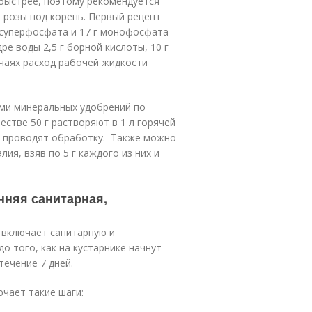
быстрее, поэтому рекомендуется
 розы под корень. Первый рецепт
 суперфосфата и 17 г монофосфата
ре воды 2,5 г борной кислоты, 10 г
учаях расход рабочей жидкости
ми минеральных удобрений по
естве 50 г растворяют в 1 л горячей
и проводят обработку. Также можно
я, взяв по 5 г каждого из них и
енняя санитарная,
 включает санитарную и
 того, как на кустарнике начнут
течение 7 дней.
ючает такие шаги: