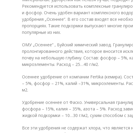
Рекомендуется использовать комплексные гранулиро
и фосфор. Очень удобен вариант комплексного водо
удобрения „Осеннее“. В его состав входят все необ
пропорциях. Такие подкормки выпускают многие про
популярные из них.
ОМУ „Осеннее“ , Буйский химический завод. Гранули
пролонгированного действия, которое вносится искл
почву на небольшую глубину. Состав: фосфор – 5%, ка
микроэлементы. Расход – 25…40 г/м
2
.
Осеннее удобрение от компании Fertika (кемира). Со
– 5%, фосфор – 21%, калий –31%, микроэлементы. Рас
м
2
.
Удобрение осеннее от Фаско. Универсальная гранул
фосфора – 15%, калия – 35%, азота – 5%. Расход зави
жидкой подкормки – 10…30 г/м
2
, сухим способом с за
Все эти удобрения не содержат хлора, что является