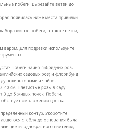
льные побеги. Вырезайте ветви до
орая появилась ниже места прививки.
лаборазвитые побеги, а также ветви,
м варом. Для подрезки используйте
струменты.
уста? Побеги чайно-гибридных роз,
английских садовых роз) и флорибунд
ду полиантовыми и чайно-
0‒40 см. Плетистые розы в саду
т 3 до 5 живых почек. Побеги,
особствует омоложению цветка.
пределенный контур. Укоротите
ставшегося стебля до основания была
овые цветы однократного цветения,