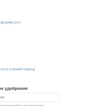
одкормке роз
еты в осенний период
ые удобрения
ля осенней подкормки роз.