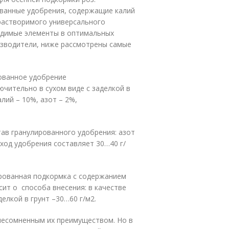
ванные удобрения, содержащие калий
растворимого универсального
ходимые элементы в оптимальных
изводители, ниже рассмотрены самые
рованное удобрение
ючительно в сухом виде с заделкой в
лий – 10%, азот – 2%,
став гранулированного удобрения: азот
ход удобрения составляет 30…40 г/
ированная подкормка с содержанием
сит о способа внесения: в качестве
делкой в грунт –30…60 г/м
2
.
 несомненным их преимуществом. Но в