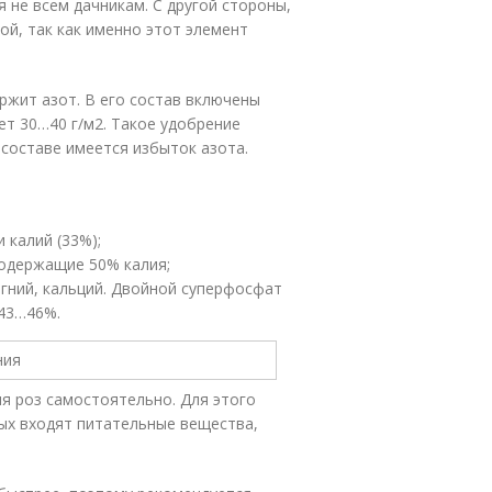
я не всем дачникам. С другой стороны,
ой, так как именно этот элемент
ержит азот. В его состав включены
ет 30…40 г/м
2
. Такое удобрение
 составе имеется избыток азота.
калий (33%);
содержащие 50% калия;
гний, кальций. Двойной суперфосфат
43…46%.
я роз самостоятельно. Для этого
ых входят питательные вещества,