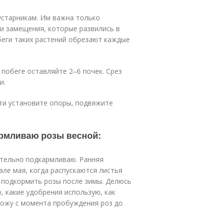
устарникам. Им важна только
и замещения, которые развились в
беги таких растений обрезают каждые
побеге оставляйте 2‒6 почек. Срез
и.
ти установите опоры, подвяжите
армливаю розы весной:
ательно подкармливаю. Ранняя
але мая, когда распускаются листья
ем подкормить розы после зимы. Делюсь
, какие удобрения использую, как
вожу с момента пробуждения роз до