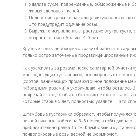
Удалите сухие, поврежденные, обмороженные и бо
живых здоровых тканей.
Полностью срежьте на кольцо дикую поросль, кот
Это предупредит одичание розы.
Вырежьте искривленные, растущие внутрь куста, с
возраст которых больше 4‒5 лет.
Крупные срезы необходимо сразу обработать садовы
только остро заточенные продезинфицированные ин
Как ухаживать за розами после санитарной очистки к
многоцветущих кустарников, высокорослых остинок (
(сортов, занимающих промежуточное положение меж
гибридными розами) я укорачиваю, чтобы осталось 3
подрезайте так, чтобы на боковых ветвях осталось о
которые старше 5 лет, полностью удалите — это сп
Штамбовые кустарники обрезают, чтобы получился о
весной сильные побеги на 3‒5 почек, чтобы длина о
приблизительно равна 15 см. Клумбовые и кустарник
почвопокровные розы весной не формируют.