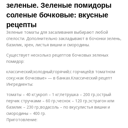
зеленые. Зеленые помидоры
соленые бочковые: вкусные
рецепты
Зеленые томаты для засаливания выбирают любой
спелости. Дополнительно закладывают в бочонки зелень,
базилик, хрен, листья вишни и смородины.
Существует несколько рецептов бочковых зеленых
помидор:
классический;холодный;горячий;с горчицей;в томатном
соку;«как бочковые» — в банках.Классический рецепт
Ингредиенты:
томаты – 40 кг;укроп – 1 кг;петрушка – 200 гр.;острый
перчик стручками – 60 гр.;чеснок – 120 гр.;эстрагон или
базилик – 230 гр.;водасоль – по вкусулистья вишни и
смородины – 400 гр.
Приготовление: