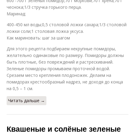
600 -700 г зеленых помидор;70 г моркови;70 г хрена;70 г
чеснока;1/3 стручка горького перца.
Маринад:
400-450 мл воды;0,5 столовой ложки сахара;1/3 столовой
ложки соли;1 столовая ложка уксуса.
Как мариновать: шаг за шагом
Для этого рецепта подбираем некрупные помидоры,
желательно одинаковые по размеру. Помидоры должны
быть плотные, без повреждений и растрескиваний.
Зеленые помидоры промываем проточной водой.
Срезаем место крепления плодоножек. Делаем на
помидорах крестообразный надрез, не доходя до конца
на 0,5 – 1 см.
Читать дальше →
Квашеные и солёные зеленые