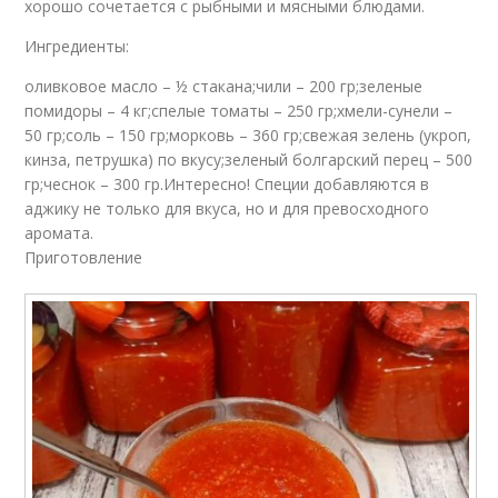
хорошо сочетается с рыбными и мясными блюдами.
Ингредиенты:
оливковое масло – ½ стакана;чили – 200 гр;зеленые
помидоры – 4 кг;спелые томаты – 250 гр;хмели-сунели –
50 гр;соль – 150 гр;морковь – 360 гр;свежая зелень (укроп,
кинза, петрушка) по вкусу;зеленый болгарский перец – 500
гр;чеснок – 300 гр.Интересно! Специи добавляются в
аджику не только для вкуса, но и для превосходного
аромата.
Приготовление