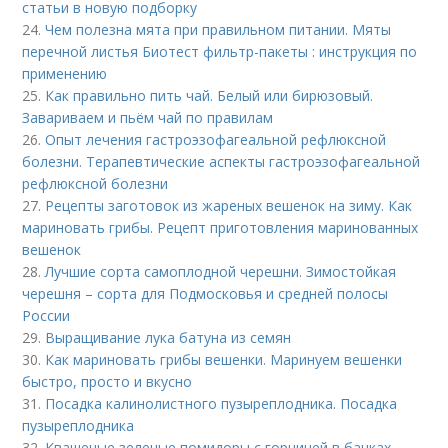
статьи в новую подборку
24.
Чем полезна мята при правильном питании. Мяты
перечной листья Биотест фильтр-пакеты : инструкция по
применению
25.
Как правильно пить чай. Белый или бирюзовый.
Завариваем и пьём чай по правилам
26.
Опыт лечения гастроэзофагеальной рефлюксной
болезни. Терапевтические аспекты гастроэзофагеальной
рефлюксной болезни
27.
Рецепты заготовок из жареных вешенок на зиму. Как
мариновать грибы. Рецепт приготовления маринованных
вешенок
28.
Лучшие сорта самоплодной черешни. Зимостойкая
черешня – сорта для Подмосковья и средней полосы
России
29.
Выращивание лука батуна из семян
30.
Как мариновать грибы вешенки. Маринуем вешенки
быстро, просто и вкусно
31.
Посадка калинолистного пузыреплодника. Посадка
пузыреплодника
32.
Квашеные зеленые помидоры с горчицей в банках.