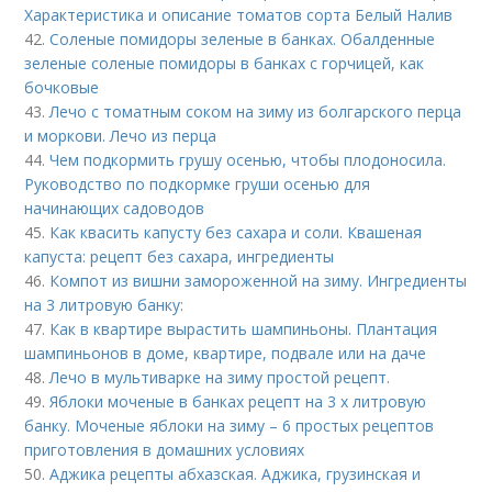
Характеристика и описание томатов сорта Белый Налив
42.
Соленые помидоры зеленые в банках. Обалденные
зеленые соленые помидоры в банках с горчицей, как
бочковые
43.
Лечо с томатным соком на зиму из болгарского перца
и моркови. Лечо из перца
44.
Чем подкормить грушу осенью, чтобы плодоносила.
Руководство по подкормке груши осенью для
начинающих садоводов
45.
Как квасить капусту без сахара и соли. Квашеная
капуста: рецепт без сахара, ингредиенты
46.
Компот из вишни замороженной на зиму. Ингредиенты
на 3 литровую банку:
47.
Как в квартире вырастить шампиньоны. Плантация
шампиньонов в доме, квартире, подвале или на даче
48.
Лечо в мультиварке на зиму простой рецепт.
49.
Яблоки моченые в банках рецепт на 3 х литровую
банку. Моченые яблоки на зиму – 6 простых рецептов
приготовления в домашних условиях
50.
Аджика рецепты абхазская. Аджика, грузинская и