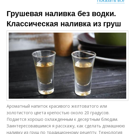
Показать все
Грушевая наливка без водки.
Грушевая настойка
Настойка с изюмом
Классическая наливка из груш
Грушево-мятная
Настойка из груши
настойка
Пряная настойка
Настойка из груш
Ароматный напиток красивого желтоватого или
Настойка с медом
золотистого цвета крепостью около 20 градусов.
Подается хорошо охлажденным к десертным блюдам.
Заинтересовавшимся я расскажу, как сделать домашнюю
наливку из груш по традиционному рецепту. Технология