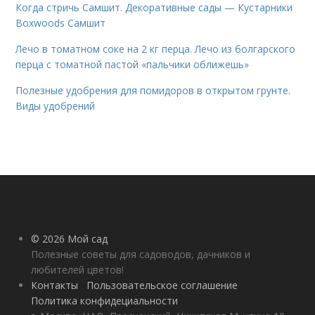
Когда стричь Самшит. Декоративные сады — Кустарники
Boxwoods Самшит
Лечо в томатном соке на 2 кг перца. Лечо из болгарского
перца с томатной пастой «пальчики оближешь»
Полезные удобрения для помидоров в открытом грунте.
Виды удобрений
© 2026 Мой сад
Полезные советы для садоводов, дачников и
любителей цветов!
Контакты
Пользовательское соглашение
Политика конфидециальности