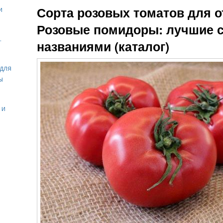
Сорта розовых томатов для от
и
Розовые помидоры: лучшие с
.
названиями (каталог)
для
ы
 и