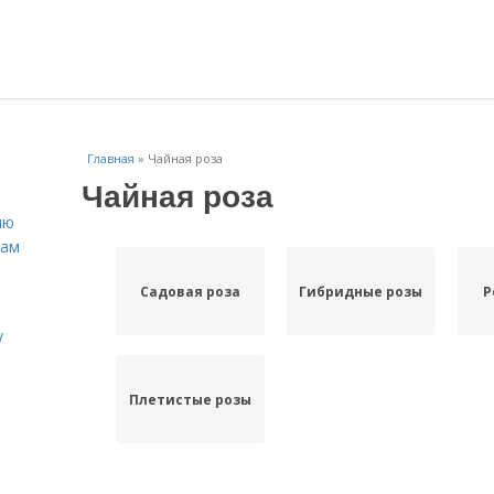
Главная
»
Чайная роза
Чайная роза
ню
нам
Садовая роза
Гибридные розы
Р
у
Плетистые розы