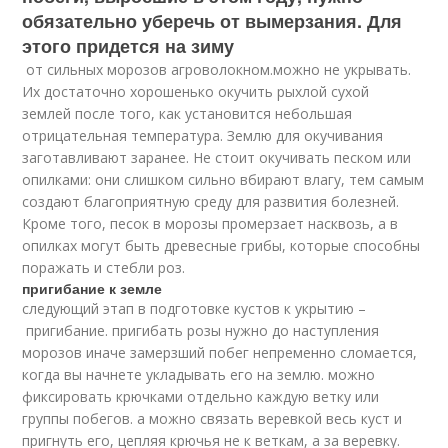
обязательно уберечь от вымерзания. Для
этого придется на зиму
от сильных морозов агроволокном.можно не укрывать.
Их достаточно хорошенько окучить рыхлой сухой
землей после того, как установится небольшая
отрицательная температура. Землю для окучивания
заготавливают заранее. Не стоит окучивать песком или
опилками: они слишком сильно вбирают влагу, тем самым
создают благоприятную среду для развития болезней.
Кроме того, песок в морозы промерзает насквозь, а в
опилках могут быть древесные грибы, которые способны
поражать и стебли роз.
пригибание к земле
следующий этап в подготовке кустов к укрытию –
пригибание. пригибать розы нужно до наступления
морозов иначе замерзший побег непременно сломается,
когда вы начнете укладывать его на землю. можно
фиксировать крючками отдельно каждую ветку или
группы побегов. а можно связать веревкой весь куст и
пригнуть его, цепляя крючья не к веткам, а за веревку.