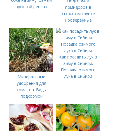
соке на зиму. Самый
Подкормка
простой рецепт
помидоров в
открытом грунте.
Проверенные
органические и
минеральные
удобрения
Как посадить лук в
зиму в Сибири.
Посадка озимого
лука в Сибири
Минеральные
удобрения для
томатов. Виды
подкормок