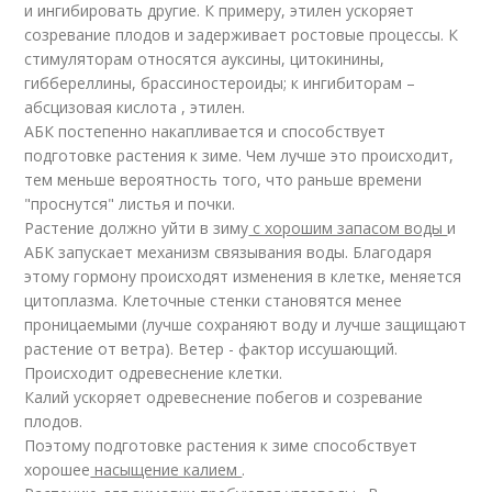
и ингибировать другие. К примеру, этилен ускоряет
созревание плодов и задерживает ростовые процессы. К
стимуляторам относятся ауксины, цитокинины,
гиббереллины, брассиностероиды; к ингибиторам –
абсцизовая кислота , этилен.
АБК постепенно накапливается и способствует
подготовке растения к зиме. Чем лучше это происходит,
тем меньше вероятность того, что раньше времени
"проснутся" листья и почки.
Растение должно уйти в зиму
с хорошим запасом воды
и
АБК запускает механизм связывания воды. Благодаря
этому гормону происходят изменения в клетке, меняется
цитоплазма. Клеточные стенки становятся менее
проницаемыми (лучше сохраняют воду и лучше защищают
растение от ветра). Ветер - фактор иссушающий.
Происходит одревеснение клетки.
Калий ускоряет одревеснение побегов и созревание
плодов.
Поэтому подготовке растения к зиме способствует
хорошее
насыщение калием
.