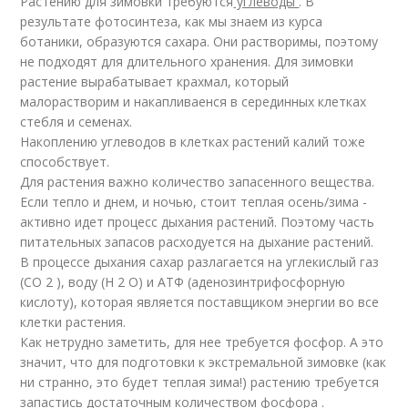
Растению для зимовки требуются
углеводы
. В
результате фотосинтеза, как мы знаем из курса
ботаники, образуются сахара. Они растворимы, поэтому
не подходят для длительного хранения. Для зимовки
растение вырабатывает крахмал, который
малорастворим и накапливаенся в серединных клетках
стебля и семенах.
Накоплению углеводов в клетках растений калий тоже
способствует.
Для растения важно количество запасенного вещества.
Если тепло и днем, и ночью, стоит теплая осень/зима -
активно идет процесс дыхания растений. Поэтому часть
питательных запасов расходуется на дыхание растений.
В процессе дыхания сахар разлагается на углекислый газ
(CO 2 ), воду (H 2 O) и АТФ (аденозинтрифосфорную
кислоту), которая является поставщиком энергии во все
клетки растения.
Как нетрудно заметить, для нее требуется фосфор. А это
значит, что для подготовки к экстремальной зимовке (как
ни странно, это будет теплая зима!) растению требуется
запастись достаточным количеством фосфора .