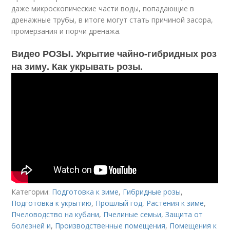
даже микроскопические части воды, попадающие в
дренажные трубы, в итоге могут стать причиной засора,
промерзания и порчи дренажа.
Видео РОЗЫ. Укрытие чайно-гибридных роз
на зиму. Как укрывать розы.
Категории:
Подготовка к зиме
,
Гибридные розы
,
Подготовка к укрытию
,
Прошлый год
,
Растения к зиме
,
Пчеловодство на кубани
,
Пчелиные семьи
,
Защита от
болезней и
,
Производственные помещения
,
Помещения к