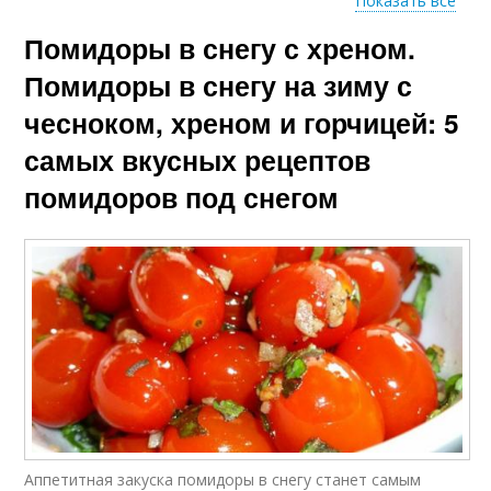
Показать все
Помидоры в снегу с хреном.
Рецепт на литровую
Приготовления на
банку
литровую банку
Помидоры в снегу на зиму с
чесноком, хреном и горчицей: 5
самых вкусных рецептов
Опёнки без
Опёнки в банках
стерилизации
помидоров под снегом
Аппетитная закуска помидоры в снегу станет самым