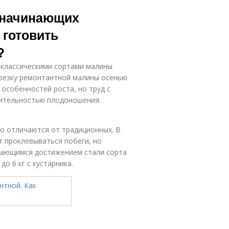
 начинающих
 готовить
?
с классическими сортами малины
резку ремонтантной малины осенью
 особенностей роста, но труд с
ительностью плодоношения.
о отличаются от традиционных. В
т проклевываться побеги, но
ыдающимся достижением стали сорта
о 6 кг с кустарника.