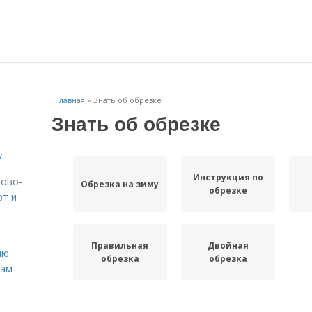
Главная
»
Знать об обрезке
Знать об обрезке
у
Инструкция по
вово-
Обрезка на зиму
обрезке
рт и
Правильная
Двойная
ню
обрезка
обрезка
нам