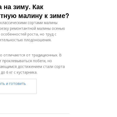
 на зиму. Как
нтную малину к зиме?
с классическими сортами малины
резку ремонтантной малины осенью
 особенностей роста, но труд с
ительностью плодоношения.
о отличаются от традиционных. В
т проклевываться побеги, но
ыдающимся достижением стали сорта
о 6 кг с кустарника.