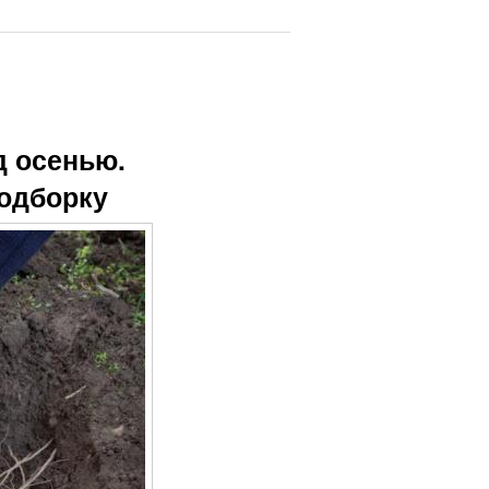
д осенью.
подборку