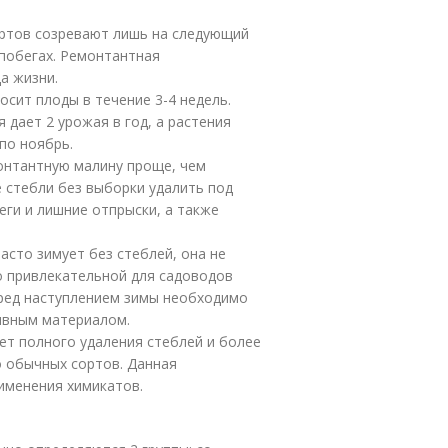
ортов созревают лишь на следующий
х побегах. Ремонтантная
а жизни.
сит плоды в течение 3-4 недель.
 дает 2 урожая в год, а растения
по ноябрь.
онтантную малину проще, чем
е стебли без выборки удалить под
еги и лишние отпрыски, а также
асто зимует без стеблей, она не
о привлекательной для садоводов
еред наступлением зимы необходимо
рывным материалом.
ет полного удаления стеблей и более
о обычных сортов. Данная
именения химикатов.