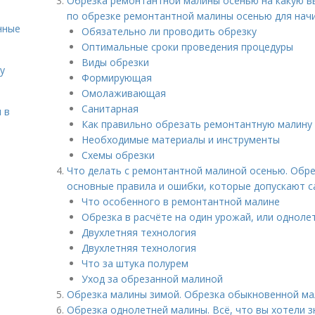
Обрезка ремонтантной малины осенью на какую вы
по обрезке ремонтантной малины осенью для на
нные
Обязательно ли проводить обрезку
Оптимальные сроки проведения процедуры
Виды обрезки
у
Формирующая
Омолаживающая
Санитарная
 в
Как правильно обрезать ремонтантную малину
Необходимые материалы и инструменты
Схемы обрезки
Что делать с ремонтантной малиной осенью. Обр
основные правила и ошибки, которые допускают 
Что особенного в ремонтантной малине
Обрезка в расчёте на один урожай, или одноле
Двухлетняя технология
Двухлетняя технология
Что за штука полурем
Уход за обрезанной малиной
Обрезка малины зимой. Обрезка обыкновенной м
Обрезка однолетней малины. Всё, что вы хотели 