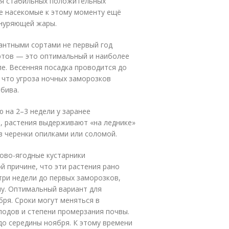
ния стабильных положительных
ые насекомые к этому моменту ещё
знуряющей жары.
антными сортами не первый год
ртов — это оптимальный и наиболее
ле. Весенняя посадка проводится до
, что угроза ночных заморозков
бива.
 на 2–3 недели у заранее
, растения выдерживают «на леднике»
в черенки опилками или соломой.
ово-ягодные кустарники
й причине, что эти растения рано
 три недели до первых заморозков,
му. Оптимальный вариант для
бря. Сроки могут меняться в
лодов и степени промерзания почвы.
о середины ноября. К этому времени