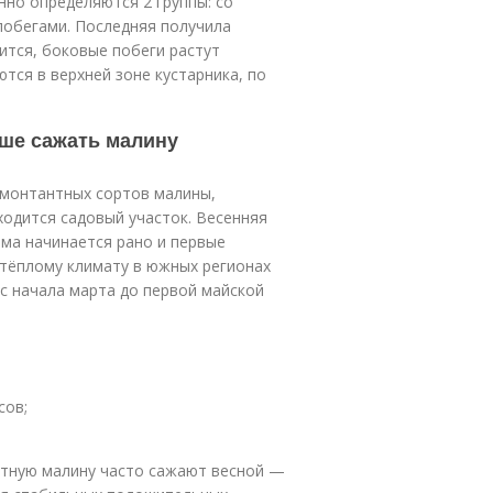
но определяются 2 группы: со
побегами. Последняя получила
ится, боковые побеги растут
тся в верхней зоне кустарника, по
чше сажать малину
емонтантных сортов малины,
ходится садовый участок. Весенняя
има начинается рано и первые
 тёплому климату в южных регионах
с начала марта до первой майской
сов;
нтную малину часто сажают весной —