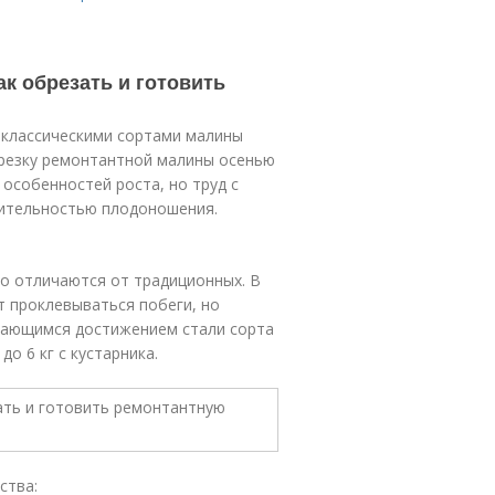
ак обрезать и готовить
с классическими сортами малины
резку ремонтантной малины осенью
 особенностей роста, но труд с
ительностью плодоношения.
о отличаются от традиционных. В
т проклевываться побеги, но
ыдающимся достижением стали сорта
о 6 кг с кустарника.
ства: