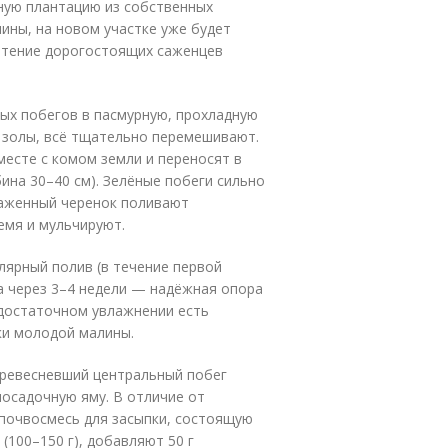
ную плантацию из собственных
ины, на новом участке уже будет
ретение дорогостоящих саженцев
ых побегов в пасмурную, прохладную
г золы, всё тщательно перемешивают.
есте с комом земли и переносят в
ина 30–40 см). Зелёные побеги сильно
саженный черенок поливают
емя и мульчируют.
лярный полив (в течение первой
 а через 3–4 недели — надёжная опора
и достаточном увлажнении есть
ки молодой малины.
древесневший центральный побег
посадочную яму. В отличие от
в почвосмесь для засыпки, состоящую
ы (100–150 г), добавляют 50 г