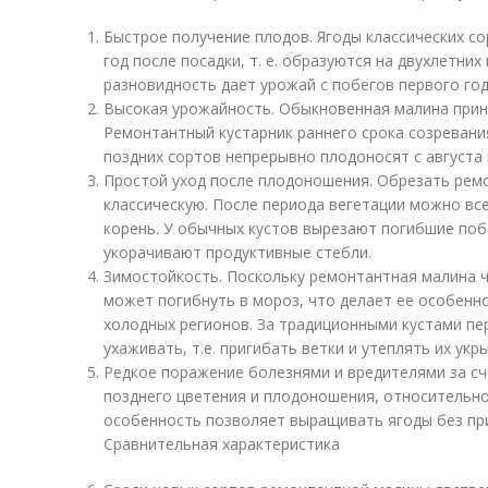
Быстрое получение плодов. Ягоды классических с
год после посадки, т. е. образуются на двухлетни
разновидность дает урожай с побегов первого год
Высокая урожайность. Обыкновенная малина прино
Ремонтантный кустарник раннего срока созревания
поздних сортов непрерывно плодоносят с августа 
Простой уход после плодоношения. Обрезать рем
классическую. После периода вегетации можно вс
корень. У обычных кустов вырезают погибшие поб
укорачивают продуктивные стебли.
Зимостойкость. Поскольку ремонтантная малина ч
может погибнуть в мороз, что делает ее особенн
холодных регионов. За традиционными кустами п
ухаживать, т.е. пригибать ветки и утеплять их ук
Редкое поражение болезнями и вредителями за сч
позднего цветения и плодоношения, относительн
особенность позволяет выращивать ягоды без пр
Сравнительная характеристика