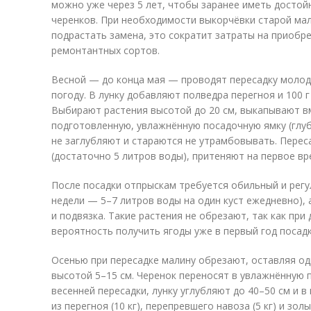
можно уже через 5 лет, чтобы заранее иметь достой
черенков. При необходимости выкорчёвки старой мал
подрастать замена, это сократит затраты на приоб
ремонтантных сортов.
Весной — до конца мая — проводят пересадку молод
погоду. В лунку добавляют полведра перегноя и 100 
Выбирают растения высотой до 20 см, выкапывают вм
подготовленную, увлажнённую посадочную ямку (глуб
не заглубляют и стараются не утрамбовывать. Пере
(достаточно 5 литров воды), притеняют на первое вр
После посадки отпрыскам требуется обильный и регу
недели — 5–7 литров воды на один куст ежедневно),
и подвязка. Такие растения не обрезают, так как пр
вероятность получить ягоды уже в первый год посад
Осенью при пересадке малину обрезают, оставляя о
высотой 5–15 см. Черенок переносят в увлажнённую 
весенней пересадки, лунку углубляют до 40–50 см и 
из перегноя (10 кг), перепревшего навоза (5 кг) и зол