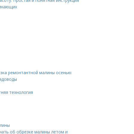
соту. Простая и понятная инструкция
чинающих
езка ремонтантной малины осенью:
садоводы
тняя технология
алины
знать об обрезке малины летом и