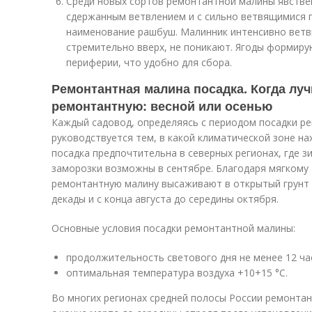
Среди новых сортов ремонтантной малины явствен
сдержанным ветвлением и с сильно ветвящимися 
наименование рашбуш. Малинник интенсивно ветв
стремительно вверх, не поникают. Ягоды формирую
периферии, что удобно для сбора.
Ремонтантная малина посадка. Когда лу
ремонтантную: весной или осенью
Каждый садовод, определяясь с периодом посадки р
руководствуется тем, в какой климатической зоне на
посадка предпочтительна в северных регионах, где з
заморозки возможны в сентябре. Благодаря мягкому
ремонтантную малину высаживают в открытый грунт 
декады и с конца августа до середины октября.
Основные условия посадки ремонтантной малины:
продолжительность светового дня не менее 12 ча
оптимальная температура воздуха +10+15 °C.
Во многих регионах средней полосы России ремонта