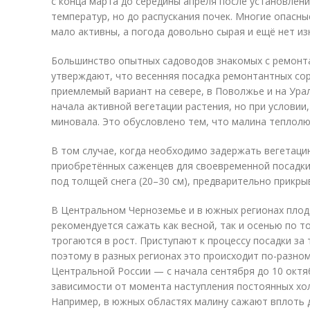
с конца марта до середины апреля после установле
температур, но до распускания почек. Многие опасн
мало активны, а погода довольно сырая и ещё нет и
Большинство опытных садоводов знакомых с ремонт
утверждают, что весенняя посадка ремонтантных со
приемлемый вариант на севере, в Поволжье и на Ура
начала активной вегетации растения, но при условии
миновала. Это обусловлено тем, что малина теплолю
В том случае, когда необходимо задержать вегетацию
приобретённых саженцев для своевременной посадки
под толщей снега (20–30 см), предварительно прикры
В Центральном Черноземье и в южных регионах плод
рекомендуется сажать как весной, так и осенью по то
трогаются в рост. Приступают к процессу посадки за
поэтому в разных регионах это происходит по-разно
Центральной России — с начала сентября до 10 октя
зависимости от момента наступления постоянных хо
Например, в южных областях малину сажают вплоть д