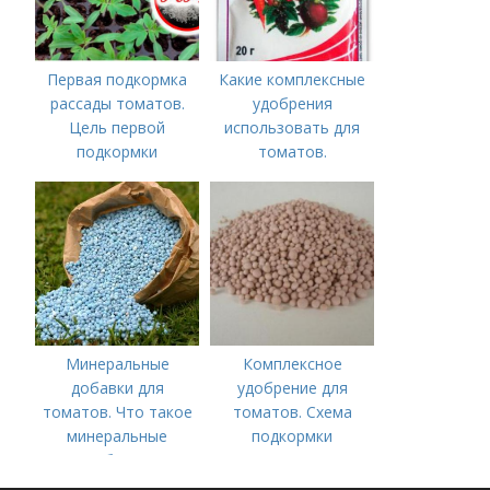
Первая подкормка
Какие комплексные
рассады томатов.
удобрения
Цель первой
использовать для
подкормки
томатов.
Традиционные
комплексные
удобрения для
помидор
Минеральные
Комплексное
добавки для
удобрение для
томатов. Что такое
томатов. Схема
минеральные
подкормки
удобрения
помидоров от
рассады до сбора