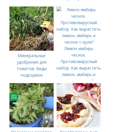
органические и
минеральные
удобрения
Лимон имбирь
чеснок.
Минеральные
Противовирусный
удобрения для
набор. Как вырастить
томатов. Виды
лимон, имбирь и
подкормок
чеснок с нуля?