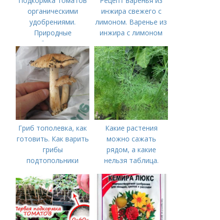
Подкормка томатов
Рецепт варенья из
органическими
инжира свежего с
удобрениями.
лимоном. Варенье из
Природные
инжира с лимоном
удобрения для
подкормки "по листу"
Гриб тополевка, как
Какие растения
готовить. Как варить
можно сажать
грибы
рядом, а какие
подтопольники
нельзя таблица.
Хорошие соседи