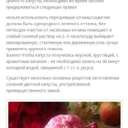
ценность капусты, необходимо во время засолки
придерживаться следующих правил:
нельзя использовать перезревшие кочаны;соцветия
должны быть однородного зеленого оттенка, без
пятен;для очистки от насекомых кочаны помещают в
слабый солевой раствор на 2–3 часа;посуду выбирают
эмалированную, стеклянную или деревянную;соль лучше
применять крупного помола.
Важно! Чтобы капуста получилась вкусной, хрустящей, с
ароматным запахом – ее необходимо залить на 40 минут
холодной водой, смешанной с 1 ст. л. уксуса.
Существует несколько основных рецептов заготовления
соленой цветной капусты, употребляемой
преимущественного зимой.