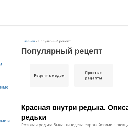
Главная
»
Популярный рецепт
Популярный рецепт
м
Простые
Рецепт с медом
рецепты
нные
Красная внутри редька. Опис
редьки
ами и
Розовая редька была выведена европейскими селекц