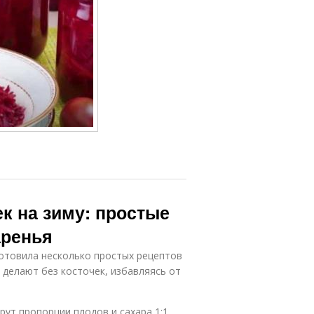
ек на зиму: простые
аренья
готовила несколько простых рецептов
о делают без косточек, избавляясь от
ут пропорции плодов и сахара 1:1.