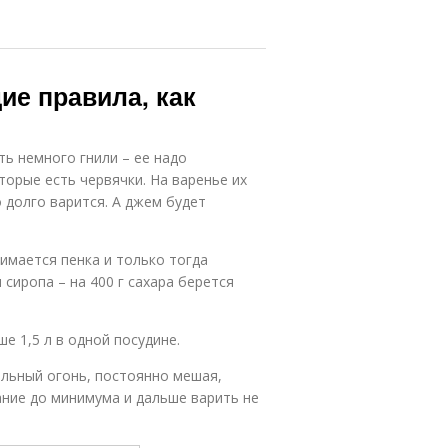
ие правила, как
ь немного гнили – ее надо
торые есть червячки. На варенье их
 долго варится. А джем будет
нимается пенка и только тогда
сиропа – на 400 г сахара берется
е 1,5 л в одной посудине.
ильный огонь, постоянно мешая,
ание до минимума и дальше варить не