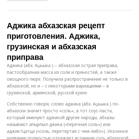
Аджика абхазская рецепт
приготовления. Аджика,
грузинская и абхазская
приправа
Аджика (абх. Аџьыка ) – абхазская острая приправа,
пастообразная масса из соли и пряностей, а также
овощного пюре. Получила распространение не только в
абхазской, но и – с некоторыми вариациями – в
грузинской, армянской, русской кухне.
Собственно говоря, слово аджика (абх. Аџьыка ) по-
абхазски значит просто «соль», а тот соус-паста,
который именуют аджикой другие народы, абхазы
называют апырпыл-джика («перечная соль») или
аджиктцатца («соль, перетёртая с чем-либо»). Исконное
название полностью отражает истинную суть абхазской