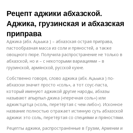
Рецепт аджики абхазской.
Аджика, грузинская и абхазская
приправа
Аджика (абх. Аџьыка ) – абхазская острая приправа,
пастообразная масса из соли и пряностей, а также
овощного пюре. Получила распространение не только в
абхазской, но и – с некоторыми вариациями – в
грузинской, армянской, русской кухне.
Собственно говоря, слово аджика (абх. Аџьыка ) по-
абхазски значит просто «соль», а тот соус-паста,
который именуют аджикой другие народы, абхазы
называют апырпыл-джика («перечная соль») или
аджиктцатца («соль, перетёртая с чем-либо»). Исконное
название полностью отражает истинную суть абхазской
аджики: это соль, перетёртая со специями и пряностями.
Рецепты аджики, распространённые в Грузии, Армении и