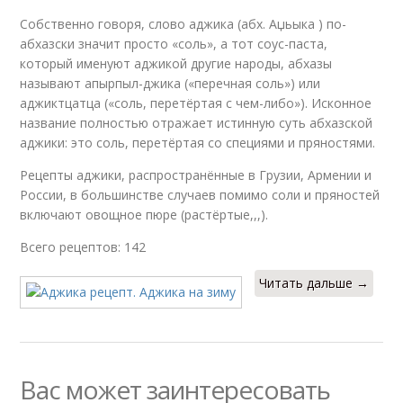
Собственно говоря, слово аджика (абх. Аџьыка ) по-
абхазски значит просто «соль», а тот соус-паста,
который именуют аджикой другие народы, абхазы
называют апырпыл-джика («перечная соль») или
аджиктцатца («соль, перетёртая с чем-либо»). Исконное
название полностью отражает истинную суть абхазской
аджики: это соль, перетёртая со специями и пряностями.
Рецепты аджики, распространённые в Грузии, Армении и
России, в большинстве случаев помимо соли и пряностей
включают овощное пюре (растёртые,,,).
Всего рецептов: 142
Читать дальше →
Вас может заинтересовать