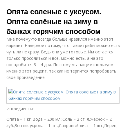
Опята соленые с уксусом.
Рассол для опят
Воды с уксусом
Опята солёные на зиму в
банках горячим способом
Уксус на литровую
Мне почему-то всегда больше нравился именно этот
банку
вариант. Наверное потому, что такие грибы можно есть
чуть ли не сразу. Ведь они уже готовые. Им остаётся
только просолиться и всё, можно есть, а на это
понадобится 3 – 4 дня. Поэтому мы чаще используем
именно этот рецепт, так как не терпится попробовать
своё произведение!
Ингредиенты:
Опята – 1 кг.;Вода – 200 мл.;Соль – 2 ст. л.;Чеснок – 2
зуб.;Зонтик укропа – 1 шт.;Лавровый лист – 1 шт.;Перец