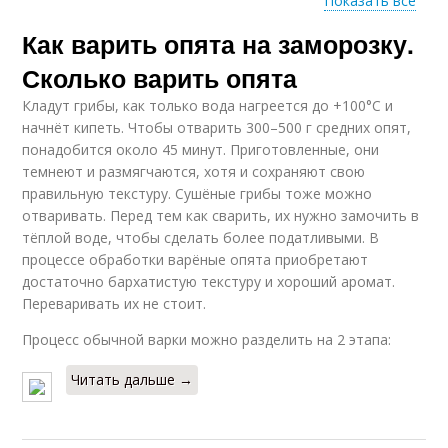
Показать все
Как варить опята на заморозку.
Опёнки с лимонной
Опёнки без уксуса
кислотой
Сколько варить опята
Кладут грибы, как только вода нагреется до +100°С и
начнёт кипеть. Чтобы отварить 300–500 г средних опят,
понадобится около 45 минут. Приготовленные, они
Соленые опёнки
Опёнки в банках
темнеют и размягчаются, хотя и сохраняют свою
правильную текстуру. Сушёные грибы тоже можно
отваривать. Перед тем как сварить, их нужно замочить в
тёплой воде, чтобы сделать более податливыми. В
процессе обработки варёные опята приобретают
Способ без уксуса
Опёнки без сахара
достаточно бархатистую текстуру и хороший аромат.
Переваривать их не стоит.
Процесс обычной варки можно разделить на 2 этапа:
Опёнки без
Опёнки со
Читать дальше →
стерилизации
стерилизацией