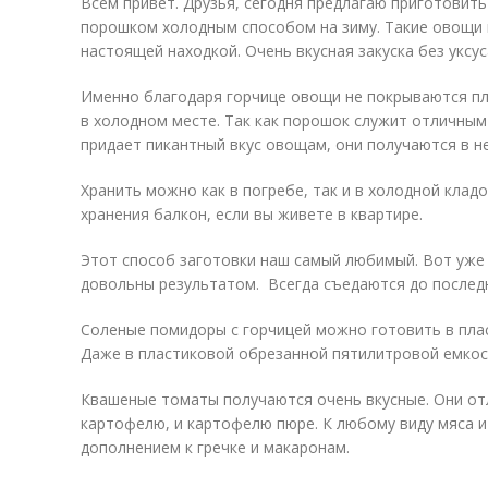
Всем привет. Друзья, сегодня предлагаю приготовит
порошком холодным способом на зиму. Такие овощи в
настоящей находкой. Очень вкусная закуска без уксус
Именно благодаря горчице овощи не покрываются пл
в холодном месте. Так как порошок служит отличны
придает пикантный вкус овощам, они получаются в н
Хранить можно как в погребе, так и в холодной кла
хранения балкон, если вы живете в квартире.
Этот способ заготовки наш самый любимый. Вот уже 
довольны результатом. Всегда съедаются до последн
Соленые помидоры с горчицей можно готовить в плас
Даже в пластиковой обрезанной пятилитровой емкост
Квашеные томаты получаются очень вкусные. Они от
картофелю, и картофелю пюре. К любому виду мяса 
дополнением к гречке и макаронам.