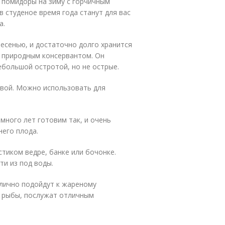
ь помидоры на зиму с горчичным
 студеное время года станут для вас
а.
есенью, и достаточно долго хранится
м природным консервантом. Он
ебольшой остротой, но не острые.
довой. Можно использовать для
много лет готовим так, и очень
его плода.
тиком ведре, банке или бочонке.
и из под воды.
лично подойдут к жареному
и рыбы, послужат отличным