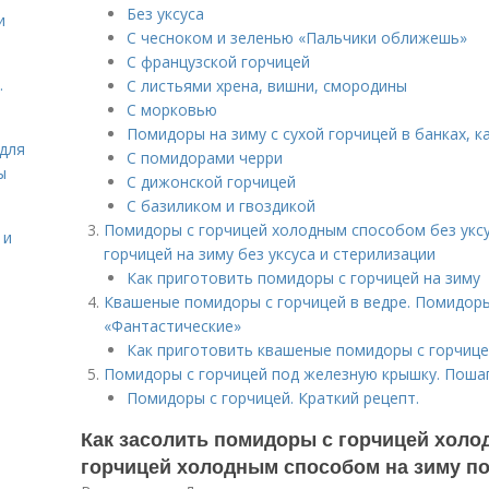
Без уксуса
и
С чесноком и зеленью «Пальчики оближешь»
С французской горчицей
.
С листьями хрена, вишни, смородины
С морковью
Помидоры на зиму с сухой горчицей в банках, к
для
С помидорами черри
ы
С дижонской горчицей
С базиликом и гвоздикой
Помидоры с горчицей холодным способом без уксу
 и
горчицей на зиму без уксуса и стерилизации
Как приготовить помидоры с горчицей на зиму
Квашеные помидоры с горчицей в ведре. Помидоры
«Фантастические»
Как приготовить квашеные помидоры с горчице
Помидоры с горчицей под железную крышку. Поша
Помидоры с горчицей. Краткий рецепт.
Как засолить помидоры с горчицей хол
горчицей холодным способом на зиму по