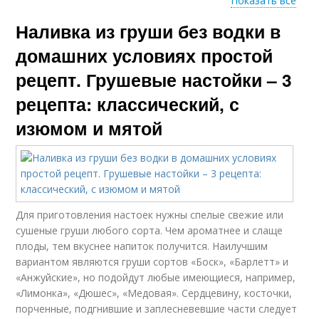
Показать все
Наливка из груши без водки в
Грушево-мятная
Настойка с изюмом
настойка
домашних условиях простой
рецепт. Грушевые настойки – 3
рецепта: классический, с
Настойка на самогоне
Настойки на водке
изюмом и мятой
Лимонная настойка
Мятная настойка
Для приготовления настоек нужны спелые свежие или
сушеные груши любого сорта. Чем ароматнее и слаще
плоды, тем вкуснее напиток получится. Наилучшим
вариантом являются груши сортов «Боск», «Барлетт» и
Настойка на лимоне
Настойка на груше
«Анжуйские», но подойдут любые имеющиеся, например,
«Лимонка», «Дюшес», «Медовая». Сердцевину, косточки,
порченные, подгнившие и заплесневевшие части следует