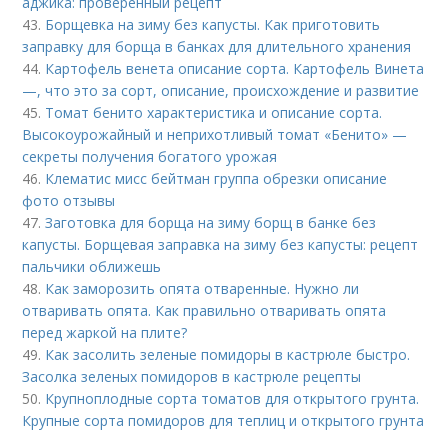
аджика: проверенный рецепт
43.
Борщевка на зиму без капусты. Как приготовить
заправку для борща в банках для длительного хранения
44.
Картофель венета описание сорта. Картофель Винета
—, что это за сорт, описание, происхождение и развитие
45.
Томат бенито характеристика и описание сорта.
Высокоурожайный и неприхотливый томат «Бенито» —
секреты получения богатого урожая
46.
Клематис мисс бейтман группа обрезки описание
фото отзывы
47.
Заготовка для борща на зиму борщ в банке без
капусты. Борщевая заправка на зиму без капусты: рецепт
пальчики оближешь
48.
Как заморозить опята отваренные. Нужно ли
отваривать опята. Как правильно отваривать опята
перед жаркой на плите?
49.
Как засолить зеленые помидоры в кастрюле быстро.
Засолка зеленых помидоров в кастрюле рецепты
50.
Крупноплодные сорта томатов для открытого грунта.
Крупные сорта помидоров для теплиц и открытого грунта