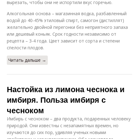
вырезать, чтобы они не испортили вкус горечью.
Настойка из груши
Пряная настойка
Алкогольная основа – магазинная водка, разбавленный
водой до 40-45% этиловый спирт, самогон (дистиллят)
желательно двойной перегонки без неприятного запаха
или дешевый коньяк. Срок годности независимо от
рецепта – 3-4 года. Цвет зависит от сорта и степени
Настойка из лимона
Настойки на имбире
спелости плодов.
Читать дальше →
Настойка из имбиря
Имбирная настойка
Настойка из лимона чеснока и
имбиря. Польза имбиря с
чесноком
Настойка с медом
Настойка на спирту
Имбирь с чесноком – два продукта, подаренных человеку
природой. Они известны с незапамятных времен, но
изучаются до сих пор, удивляя ученых новыми