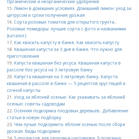
Органические и неорганические удобрения
15.
Лимон в домашних условиях. Домашний лимон: уход за
цитрусом и сроки получения урожая
16.
Сорта розовых томатов для открытого грунта..
Розовые помидоры: лучшие сорта с фото и названиями
(каталог)
17.
Как квасить капусту в банке. Как квасить капусту
18.
Квашеная капуста за 3 дня в банке. Что нужно для
приготовления
19.
Капуста квашеная без уксуса. Квашеная капуста в
рассоле без уксуса на 3 литровую банку
20.
Капуста квашеная на 3-литровую банку. Капуста
квашеная в рассоле в банке — 5 рецептов хрустящей и
сочной капусты
21.
Уход за яблоней осенью. Как ухаживать за яблоней
осенью: советы садоводам
22.
Осенняя подкормка плодовых деревьев.. Добавление
статьи в новую подборку
23.
Чем лучше подкормить яблони осенью после сбора
урожая. Виды подкормки
24.
5 продуктов для здоровья щитовидки. 9 полезных