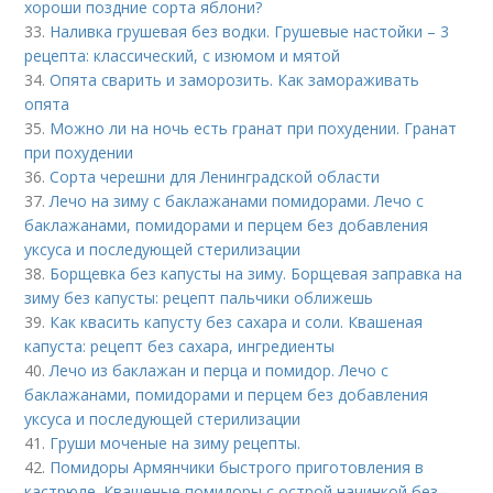
хороши поздние сорта яблони?
33.
Наливка грушевая без водки. Грушевые настойки – 3
рецепта: классический, с изюмом и мятой
34.
Опята сварить и заморозить. Как замораживать
опята
35.
Можно ли на ночь есть гранат при похудении. Гранат
при похудении
36.
Сорта черешни для Ленинградской области
37.
Лечо на зиму с баклажанами помидорами. Лечо с
баклажанами, помидорами и перцем без добавления
уксуса и последующей стерилизации
38.
Борщевка без капусты на зиму. Борщевая заправка на
зиму без капусты: рецепт пальчики оближешь
39.
Как квасить капусту без сахара и соли. Квашеная
капуста: рецепт без сахара, ингредиенты
40.
Лечо из баклажан и перца и помидор. Лечо с
баклажанами, помидорами и перцем без добавления
уксуса и последующей стерилизации
41.
Груши моченые на зиму рецепты.
42.
Помидоры Армянчики быстрого приготовления в
кастрюле. Квашеные помидоры с острой начинкой без