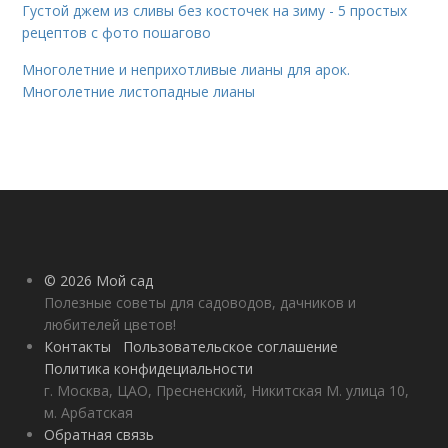
Густой джем из сливы без косточек на зиму - 5 простых
рецептов с фото пошагово
Многолетние и неприхотливые лианы для арок.
Многолетние листопадные лианы
© 2026 Мой сад
Полезные советы для садоводов, дачников и
любителей цветов!
Контакты
Пользовательское соглашение
Политика конфидециальности
г. Москва, ЦАО, Пресненский, Никитская М. улица 10,
м. Арбатская
Обратная связь