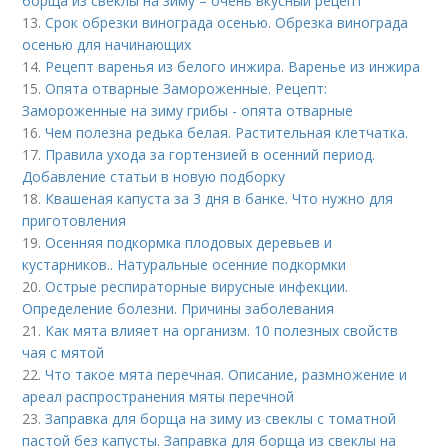
борща из свеклы на зиму – очень вкусный рецепт
13.
Срок обрезки винограда осенью. Обрезка винограда
осенью для начинающих
14.
Рецепт варенья из белого инжира. Варенье из инжира
15.
Опята отварные Замороженные. Рецепт:
Замороженные на зиму грибы - опята отварные
16.
Чем полезна редька белая. Растительная клетчатка.
17.
Правила ухода за гортензией в осенний период.
Добавление статьи в новую подборку
18.
Квашеная капуста за 3 дня в банке. Что нужно для
приготовления
19.
Осенняя подкормка плодовых деревьев и
кустарников.. Натуральные осенние подкормки
20.
Острые респираторные вирусные инфекции.
Определение болезни. Причины заболевания
21.
Как мята влияет на организм. 10 полезных свойств
чая с мятой
22.
Что такое мята перечная. Описание, размножение и
ареал распространения мяты перечной
23.
Заправка для борща на зиму из свеклы с томатной
пастой без капусты. Заправка для борща из свеклы на