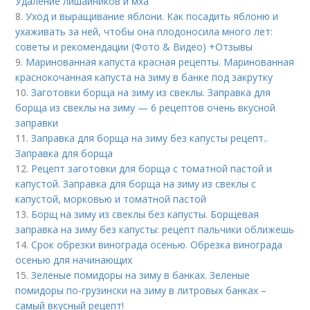
Удаление лишайников и мха
8.
Уход и выращивание яблони. Как посадить яблоню и
ухаживать за ней, чтобы она плодоносила много лет:
советы и рекомендации (Фото & Видео) +Отзывы
9.
Маринованная капуста красная рецепты. Маринованная
краснокочанная капуста на зиму в банке под закрутку
10.
Заготовки борща на зиму из свеклы. Заправка для
борща из свеклы на зиму — 6 рецептов очень вкусной
заправки
11.
Заправка для борща на зиму без капусты рецепт..
Заправка для борща
12.
Рецепт заготовки для борща с томатной пастой и
капустой. Заправка для борща на зиму из свеклы с
капустой, морковью и томатной пастой
13.
Борщ на зиму из свеклы без капусты. Борщевая
заправка на зиму без капусты: рецепт пальчики оближешь
14.
Срок обрезки винограда осенью. Обрезка винограда
осенью для начинающих
15.
Зеленые помидоры на зиму в банках. Зеленые
помидоры по-грузински на зиму в литровых банках –
самый вкусный рецепт!