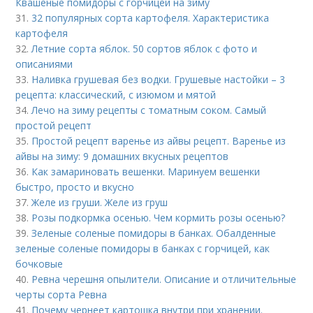
Квашеные помидоры с горчицей на зиму
31.
32 популярных сорта картофеля. Характеристика
картофеля
32.
Летние сорта яблок. 50 сортов яблок с фото и
описаниями
33.
Наливка грушевая без водки. Грушевые настойки – 3
рецепта: классический, с изюмом и мятой
34.
Лечо на зиму рецепты с томатным соком. Самый
простой рецепт
35.
Простой рецепт варенье из айвы рецепт. Варенье из
айвы на зиму: 9 домашних вкусных рецептов
36.
Как замариновать вешенки. Маринуем вешенки
быстро, просто и вкусно
37.
Желе из груши. Желе из груш
38.
Розы подкормка осенью. Чем кормить розы осенью?
39.
Зеленые соленые помидоры в банках. Обалденные
зеленые соленые помидоры в банках с горчицей, как
бочковые
40.
Ревна черешня опылители. Описание и отличительные
черты сорта Ревна
41.
Почему чернеет картошка внутри при хранении.