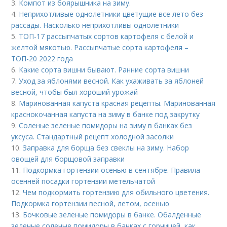
3.
Компот из боярышника на зиму.
4.
Неприхотливые однолетники цветущие все лето без
рассады. Насколько неприхотливы однолетники
5.
ТОП-17 рассыпчатых сортов картофеля с белой и
желтой мякотью. Рассыпчатые сорта картофеля –
ТОП-20 2022 года
6.
Какие сорта вишни бывают. Ранние сорта вишни
7.
Уход за яблонями весной. Как ухаживать за яблоней
весной, чтобы был хороший урожай
8.
Маринованная капуста красная рецепты. Маринованная
краснокочанная капуста на зиму в банке под закрутку
9.
Соленые зеленые помидоры на зиму в банках без
уксуса. Стандартный рецепт холодной засолки
10.
Заправка для борща без свеклы на зиму. Набор
овощей для борщовой заправки
11.
Подкормка гортензии осенью в сентябре. Правила
осенней посадки гортензии метельчатой
12.
Чем подкормить гортензию для обильного цветения.
Подкормка гортензии весной, летом, осенью
13.
Бочковые зеленые помидоры в банке. Обалденные
зеленые соленые помидоры в банках с горчицей, как