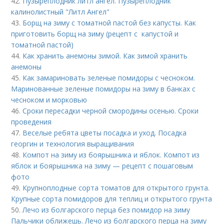
42.
Пузыреплодник литл ангел. Пузыреплодник
калинолистный "Литл Ангел"
43.
Борщ на зиму с томатной пастой без капусты. Как
приготовить борщ на зиму (рецепт с капустой и
томатной пастой)
44.
Как хранить анемоны зимой. Как зимой хранить
анемоны
45.
Как замариновать зеленые помидоры с чесноком.
Маринованные зеленые помидоры на зиму в банках с
чесноком и морковью
46.
Сроки пересадки черной смородины осенью. Сроки
проведения
47.
Веселые ребята цветы посадка и уход. Посадка
георгин и технология выращивания
48.
Компот на зиму из боярышника и яблок. Компот из
яблок и боярышника на зиму — рецепт с пошаговым
фото
49.
Крупноплодные сорта томатов для открытого грунта.
Крупные сорта помидоров для теплиц и открытого грунта
50.
Лечо из болгарского перца без помидор на зиму
Пальчики оближешь. Лечо из болгарского перца на зиму