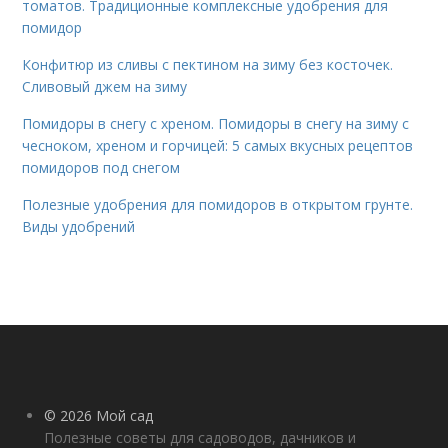
томатов. Традиционные комплексные удобрения для
помидор
Конфитюр из сливы с пектином на зиму без косточек.
Сливовый джем на зиму
Помидоры в снегу с хреном. Помидоры в снегу на зиму с
чесноком, хреном и горчицей: 5 самых вкусных рецептов
помидоров под снегом
Полезные удобрения для помидоров в открытом грунте.
Виды удобрений
© 2026 Мой сад
Полезные советы для садоводов, дачников и