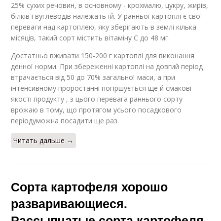
25% сухих речовин, в основному - крохмалю, цукру, жирів,
білків і вуглеводів належать їй. У ранньої картоплі є свої
переваги над картоплею, яку зберігають в землі кілька
місяців, такий сорт містить вітаміну C до 48 мг.
Достатньо вживати 150-200 г картоплі для виконання
денної норми. При збереженні картоплі на довгий період
втрачається від 50 до 70% загальної маси, а при
інтенсивному проростанні погіршується ще й смакові
якості продукту , з цього перевага раннього сорту
врожаю в тому, що протягом усього посадкового
періодуможна посадити ще раз.
Читать дальше →
Сорта картофеля хорошо
разваривающиеся.
Рассыпчатые сорта картофеля