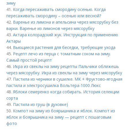
зиму
41.
Когда пересаживать смородину осенью. Когда
пересаживать смородину – осенью или весной?
42.
Варенье из лимона и апельсина через мясорубку без
варки. Варенье из лимонов через мясорубку
43.
Актара колорадский жук. Инструкция по применению
Актары
44.
Вьющиеся растения для беседки, требующие ухода
45.
Рецепт лечо из перца с томатным соком на зиму.
Самый простой рецепт
46.
Икра из свеклы на зиму рецепты Пальчики оближешь
через мясорубку. Икра из свеклы на зиму через мясорубку
47.
Пастила из черники в сушилке. МК + Фруктово-ягодная
пастила и электросушилка Вольтера-1000 Люкс
48.
Яблоки семеренко когда собирать. История селекции
сорта
49.
Пастила из груш (в духовке)
50.
Компот на зиму из боярышника и яблок. Компот из
яблок и боярышника на зиму — рецепт с пошаговым
фото