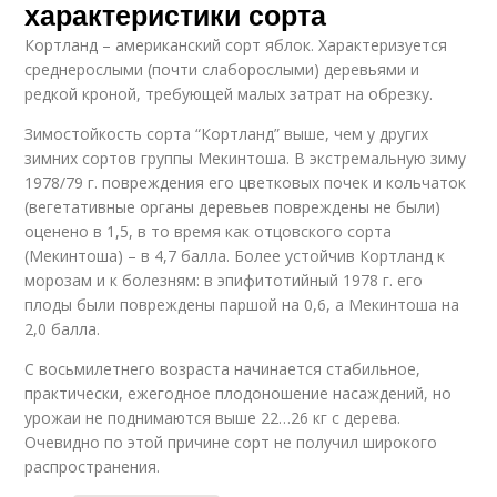
характеристики сорта
Кортланд – американский сорт яблок. Характеризуется
среднерослыми (почти слаборослыми) деревьями и
редкой кроной, требующей малых затрат на обрезку.
Зимостойкость сорта “Кортланд” выше, чем у других
зимних сортов группы Мекинтоша. В экстремальную зиму
1978/79 г. повреждения его цветковых почек и кольчаток
(вегетативные органы деревьев повреждены не были)
оценено в 1,5, в то время как отцовского сорта
(Мекинтоша) – в 4,7 балла. Более устойчив Кортланд к
морозам и к болезням: в эпифитотийный 1978 г. его
плоды были повреждены паршой на 0,6, а Мекинтоша на
2,0 балла.
С восьмилетнего возраста начинается стабильное,
практически, ежегодное плодоношение насаждений, но
урожаи не поднимаются выше 22…26 кг с дерева.
Очевидно по этой причине сорт не получил широкого
распространения.