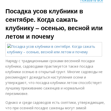
Показать все
Посадка усов клубники в
Клубники в августе
Клубники на рассаду
сентябре. Когда сажать
клубнику – осенью, весной или
летом и почему
Клубники в октябре
Почва для клубники
Наряду с традиционными сроками весенней посадки
Клубники в домашних
Клубника в открытом
клубники, садоводами практикуется также посадка
условиях
грунте
клубники осенью в открытый грунт. Многие садоводы не
рекомендуют дожидаться наступления осени и
утверждают, что посадка клубники летом способствует
лучшему приживанию саженцев и нормальной
перезимовке.
Однако и среди садоводов есть скептики, утверждающие,
что при осенней посадке саженцы могут зимой