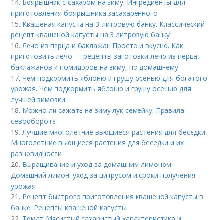
14.
Боярышник с сахаром на зиму. Ингредиенты для
приготовления боярышника засахаренного
15.
Квашеная капуста на 3-литровую банку. Классический
рецепт квашеной капусты на 3 литровую банку
16.
Лечо из перца и баклажан Просто и вкусно. Как
приготовить лечо — рецепты заготовки лечо из перца,
баклажанов и помидоров на зиму, по домашнему
17.
Чем подкормить яблоню и грушу осенью для богатого
урожая. Чем подкормить яблоню и грушу осенью для
лучшей зимовки
18.
Можно ли сажать на зиму лук семейку. Правила
севооборота
19.
Лучшие многолетние вьющиеся растения для беседки.
Многолетние вьющиеся растения для беседки и их
разновидности
20.
Выращивание и уход за домашним лимоном.
Домашний лимон: уход за цитрусом и сроки получения
урожая
21.
Рецепт быстрого приготовления квашеной капусты в
банке. Рецепты квашеной капусты
22.
Томат Мясистый сахаристый характеристика и