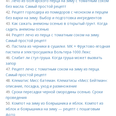
41.
Лечо из болгарского перца на зиму с томатным соком
без масла. Самый простой рецепт
42.
Рецепт горлодера из помидоров с чесноком и перцем
без варки на зиму. Выбор и подготовка ингредиентов
43.
Как сажать анемоны осенью в открытый грунт. Когда
садить анемоны осенью
44.
Рецепт лечо из перца с томатным соком на зиму.
Самый простой рецепт
45.
Пастила из черники в сушилке. МК + Фруктово-ягодная
пастила и электросушилка Вольтера-1000 Люкс
46.
Слабит ли стул груша. Когда груша может вызвать
запор
47.
Рецепт лечо с томатным соком на зиму из перца.
Самый простой рецепт
48.
Клематис Мисс батеман. Клематисы «Мисс Бейтман»:
описание, посадка, уход и размножение
49.
Сроки пересадки черной смородины осенью. Сроки
проведения
50.
Компот на зиму из боярышника и яблок. Компот из
яблок и боярышника на зиму — рецепт с пошаговым
фото