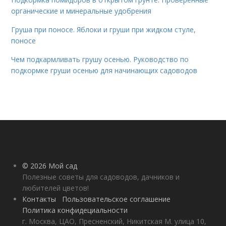
органические и минеральные удобрения
Груша при поносе. Яблоки и груши при жидком стуле,
поносе
Чем подкармливать грушу осенью. Руководство по
подкормке груши осенью для начинающих садоводов
© 2026 Мой сад
Полезные советы для садоводов, дачников и
любителей цветов!
Контакты
Пользовательское соглашение
Политика конфидециальности
г. Москва, ЦАО, Пресненский, Никитская М. улица 10,