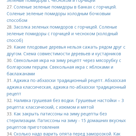
Зеленые помидоры с чесноком и горчицей
27.
Соленые зеленые помидоры в банках с горчицей.
Соленые зеленые помидоры холодным бочковым
способом
28.
Засолка зеленых помидоров с горчицей. Соленые
зеленые помидоры с горчицей и чесноком (холодный
способ)
29.
Какие плодовые деревья нельзя сажать рядом друг с
другом. Схема совместимости деревьев и кустарников
30.
Свекольная икра на зиму рецепт через мясорубку с
болгарским перцем. Свекольная икра с яблоками и
баклажанами
31.
Аджика по-абхазски традиционный рецепт. Абхазская
аджика классическая, аджика по-абхазски традиционный
рецепт
32.
Наливка грушевая без водки. Грушевые настойки – 3
рецепта: классический, с изюмом и мятой
33.
Как закрыть патиссоны на зиму рецепты без
стерилизации. Патиссоны на зиму - 15 домашних вкусных
рецептов приготовления
34.
Сколько надо варить опята перед заморозкой. Как