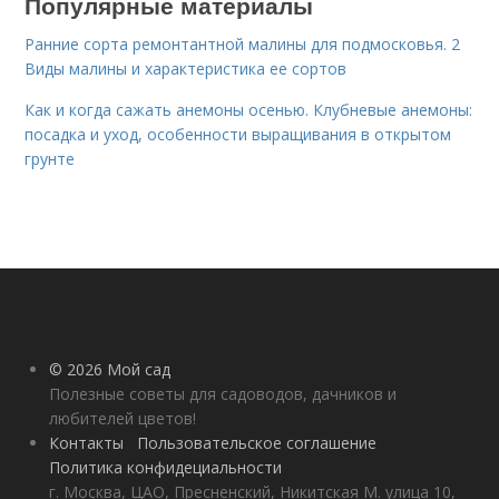
Популярные материалы
Ранние сорта ремонтантной малины для подмосковья. 2
Виды малины и характеристика ее сортов
Как и когда сажать анемоны осенью. Клубневые анемоны:
посадка и уход, особенности выращивания в открытом
грунте
© 2026 Мой сад
Полезные советы для садоводов, дачников и
любителей цветов!
Контакты
Пользовательское соглашение
Политика конфидециальности
г. Москва, ЦАО, Пресненский, Никитская М. улица 10,