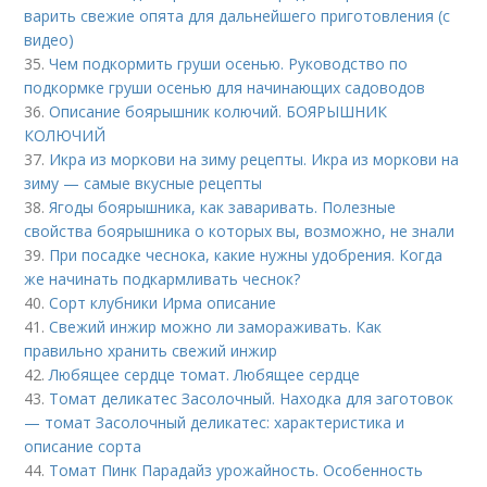
варить свежие опята для дальнейшего приготовления (с
видео)
35.
Чем подкормить груши осенью. Руководство по
подкормке груши осенью для начинающих садоводов
36.
Описание боярышник колючий. БОЯРЫШНИК
КОЛЮЧИЙ
37.
Икра из моркови на зиму рецепты. Икра из моркови на
зиму — самые вкусные рецепты
38.
Ягоды боярышника, как заваривать. Полезные
свойства боярышника о которых вы, возможно, не знали
39.
При посадке чеснока, какие нужны удобрения. Когда
же начинать подкармливать чеснок?
40.
Сорт клубники Ирма описание
41.
Свежий инжир можно ли замораживать. Как
правильно хранить свежий инжир
42.
Любящее сердце томат. Любящее сердце
43.
Томат деликатес Засолочный. Находка для заготовок
— томат Засолочный деликатес: характеристика и
описание сорта
44.
Томат Пинк Парадайз урожайность. Особенность