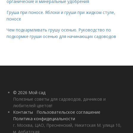
органические и минеральные удобрения
Груша при поносе. Яблоки и груши при жидком стуле,
поносе
Чем подкармливать грушу осенью. Руководство по
подкормке груши осенью для начинающих садоводов
© 2026 Мой сад
Полезные советы для садоводов, дачников и
любителей цветов!
Контакты
Пользовательское соглашение
Политика конфидециальности
г. Москва, ЦАО, Пресненский, Никитская М. улица 10,
м. Арбатская