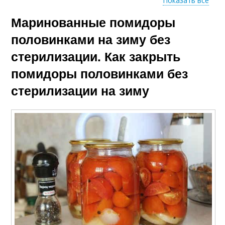
Показать все
Маринованные помидоры
Дольки с луком
Помидоры с луком
половинками на зиму без
стерилизации. Как закрыть
помидоры половинками без
Половинки по
рецепту
стерилизации на зиму