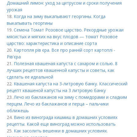
Домашний лимон: уход за цитрусом и сроки получения
урожая
18.
Когда на зиму выкапывают георгины. Когда
выкапывать георгины
19.
Семена Томат Розовое царство. Рекордные урожаи
мясистых и мягких на вкус плодов — томат Розовое
царство: характеристика и описание сорта
20.
Картопля рів єра. Все про ранній сорт картоплі -
Рів'єра
21.
Полезная квашеная капуста с сахаром и солью. 8
лучших рецептов квашенной капусты и советы, как
сделать ее идеальной
22.
Квашеная капуста на 3-литровую банку. Классический
рецепт квашеной капусты на 3 литровую банку
23.
Лечо из баклажанов на зиму с помидорами и сладким
перцем. Лечо из баклажанов и перца – пальчики
оближешь
24.
Вино из винограда кишмиш в домашних условиях
рецепты. Какой еще виноград можно использовать
25.
Как засолить вешенки в домашних условиях.