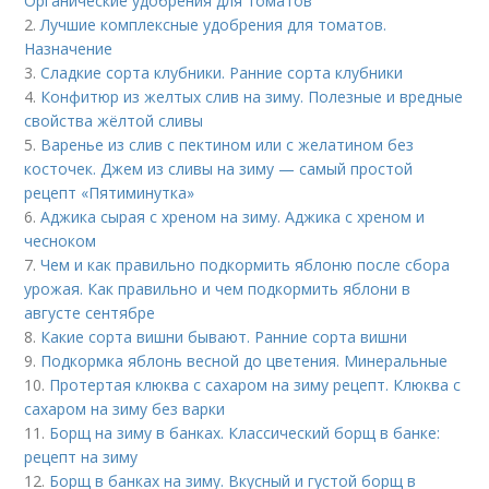
Органические удобрения для томатов
2.
Лучшие комплексные удобрения для томатов.
Назначение
3.
Сладкие сорта клубники. Ранние сорта клубники
4.
Конфитюр из желтых слив на зиму. Полезные и вредные
свойства жёлтой сливы
5.
Варенье из слив с пектином или с желатином без
косточек. Джем из сливы на зиму — самый простой
рецепт «Пятиминутка»
6.
Аджика сырая с хреном на зиму. Аджика с хреном и
чесноком
7.
Чем и как правильно подкормить яблоню после сбора
урожая. Как правильно и чем подкормить яблони в
августе сентябре
8.
Какие сорта вишни бывают. Ранние сорта вишни
9.
Подкормка яблонь весной до цветения. Минеральные
10.
Протертая клюква с сахаром на зиму рецепт. Клюква с
сахаром на зиму без варки
11.
Борщ на зиму в банках. Классический борщ в банке:
рецепт на зиму
12.
Борщ в банках на зиму. Вкусный и густой борщ в