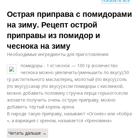
Показать все
Острая приправа с помидорами
Соусы из острого
Пикантные приправы
перца
на зиму. Рецепт острой
приправы из помидор и
чеснока на зиму
Приправа к мясу
Приправа с томатом
Необходимые ингредиенты для приготовления:
помидоры - 1 кг;чеснок — 100 гр (количество
чеснока можно увеличить/уменьшить по вкусу);50
гр растительного масла;перец, молотый (по вкусу);соль
Приправа из перца
Сушеная приправа
(по вкусу);сахар (по вкусу);если помидоры с кислинкой,
можно добавить половину стручка перца горького;если
желаете получить очень острую приправу, можно
добавить тёртый корень хрена.
В народе такую приправу, называют «Огонёк» или «Кобра
Сухая приправа
Приправа из овощей
», а вариация с хреном, называется «Хреновина».
Читать дальше →