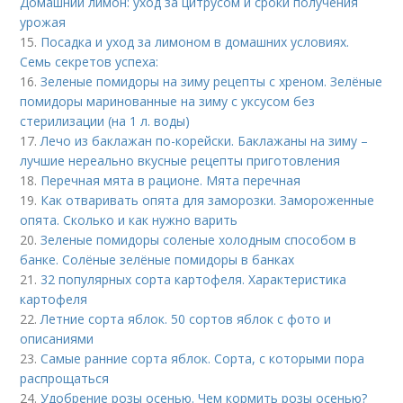
Домашний лимон: уход за цитрусом и сроки получения
урожая
15.
Посадка и уход за лимоном в домашних условиях.
Семь секретов успеха:
16.
Зеленые помидоры на зиму рецепты с хреном. Зелёные
помидоры маринованные на зиму с уксусом без
стерилизации (на 1 л. воды)
17.
Лечо из баклажан по-корейски. Баклажаны на зиму –
лучшие нереально вкусные рецепты приготовления
18.
Перечная мята в рационе. Мята перечная
19.
Как отваривать опята для заморозки. Замороженные
опята. Сколько и как нужно варить
20.
Зеленые помидоры соленые холодным способом в
банке. Солёные зелёные помидоры в банках
21.
32 популярных сорта картофеля. Характеристика
картофеля
22.
Летние сорта яблок. 50 сортов яблок с фото и
описаниями
23.
Самые ранние сорта яблок. Сорта, с которыми пора
распрощаться
24.
Удобрение розы осенью. Чем кормить розы осенью?