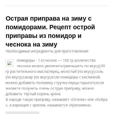
Приправа с перцем
Приправа из помидор
Острая приправа на зиму с
помидорами. Рецепт острой
приправы из помидор и
чеснока на зиму
Необходимые ингредиенты для приготовления:
помидоры - 1 кг;чеснок — 100 гр (количество
чеснока можно увеличить/уменьшить по вкусу);50
гр растительного масла;перец, молотый (по вкусу);соль
(по вкусу);сахар (по вкусу);если помидоры с кислинкой,
можно добавить половину стручка перца горького;если
желаете получить очень острую приправу, можно
добавить тёртый корень хрена.
В народе такую приправу, называют «Огонёк» или «Кобра
», а вариация с хреном, называется «Хреновина».