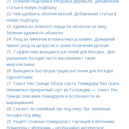
21.
Осенняя подкормка плодовых деревьев.. Добавление
статьи в новую подборку
22.
Чем удобрять яблоню весной. Добавление статьи в
новую подборку
23.
Аджика из зеленого перца по-абхазски на зиму..
Зеленая аджика по-абхазски
24.
Уход за лимоном в комнатных условиях. Домашний
лимон: уход за цитрусом и сроки получения урожая
25.
7 эффектных вьющихся растений для беседки. Для
украшения беседки часто высаживают такие
многолетники:
26.
Вьющиеся быстрорастущие растения для беседки.
Однолетники
27.
Томат Рио Гранде Обзор сорта. Помидоры Рио грапо.
Неизменно прекрасный сорт из Голландии — томат Рио
Гранде: описание помидоров и особенности их
выращивания
28.
Сажают ли семейный лук под зиму. Лук семейный,
посадка под зиму.
29.
Рецепт соленых помидоров с горчицей и яблоками.
Помидоры с яблоками – необычайно интересное