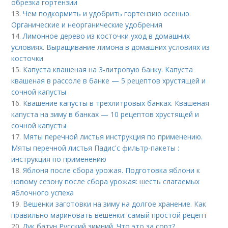
обрезка гортензии
13.
Чем подкормить и удобрить гортензию осенью.
Органические и неорганические удобрения
14.
Лимонное дерево из косточки уход в домашних
условиях. Выращивание лимона в домашних условиях из
косточки
15.
Капуста квашеная на 3-литровую банку. Капуста
квашеная в рассоле в банке — 5 рецептов хрустящей и
сочной капусты
16.
Квашение капусты в трехлитровых банках. Квашеная
капуста на зиму в банках — 10 рецептов хрустящей и
сочной капусты
17.
Мяты перечной листья инструкция по применению.
Мяты перечной листья Падис'с фильтр-пакеты :
инструкция по применению
18.
Яблоня после сбора урожая. Подготовка яблони к
новому сезону после сбора урожая: шесть слагаемых
яблочного успеха
19.
Вешенки заготовки на зиму на долгое хранение. Как
правильно мариновать вешенки: самый простой рецепт
20.
Лук батун Русский зимний. Что это за сорт?