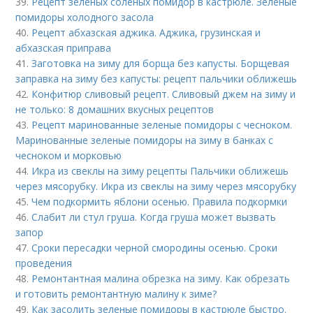
39.
Рецепт зеленых соленых помидор в кастрюле. Зеленые
помидоры холодного засола
40.
Рецепт абхазская аджика. Аджика, грузинская и
абхазская приправа
41.
Заготовка на зиму для борща без капусты. Борщевая
заправка на зиму без капусты: рецепт пальчики оближешь
42.
Конфитюр сливовый рецепт. Сливовый джем на зиму и
не только: 8 домашних вкусных рецептов
43.
Рецепт маринованные зеленые помидоры с чесноком.
Маринованные зеленые помидоры на зиму в банках с
чесноком и морковью
44.
Икра из свеклы на зиму рецепты Пальчики оближешь
через мясорубку. Икра из свеклы на зиму через мясорубку
45.
Чем подкормить яблони осенью. Правила подкормки
46.
Слабит ли стул груша. Когда груша может вызвать
запор
47.
Сроки пересадки черной смородины осенью. Сроки
проведения
48.
Ремонтантная малина обрезка на зиму. Как обрезать
и готовить ремонтантную малину к зиме?
49.
Как засолить зеленые помидоры в кастрюле быстро.