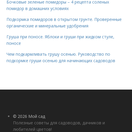
Бочковые зеленые помидоры – 4 рецепта соленых
помидор в домашних условиях
Подкормка помидоров в открытом грунте. Проверенные
органические и минеральные удобрения
Груша при поносе. Яблоки и груши при жидком стуле,
поносе
Чем подкармливать грушу осенью. Руководство по
подкормке груши осенью для начинающих садоводов
© 2026 Мой сад
Полезные советы для садоводов, дачников и
любителей цветов!