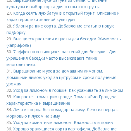
26.
Выращивание лука-батуна из семян. Описание
культуры и выбор сорта для открытого грунта
27.
Когда сеять лук-батун в открытый грунт. Описание и
характеристики зеленой культуры
28.
Яблони ранние сорта. Добавление статьи в новую
подборку
29.
Вьющиеся растения и цветы для беседки. Жимолость
(каприфоль)
30.
7 эффектных вьющихся растений для беседки. Для
украшения беседки часто высаживают такие
многолетники:
31.
Выращивание и уход за домашним лимоном.
Домашний лимон: уход за цитрусом и сроки получения
урожая
32.
Уход за лимоном в горшке. Как ухаживать за лимоном
33.
Как растёт томат рио гранде. Томат «Рио Гранде»:
характеристика и выращивание
34.
Лечо из перца без помидор на зиму. Лечо из перца с
морковью и луком на зиму
35.
Уход за комнатным лимоном. Влажность и полив
36.
Хорошо хранящиеся сорта картофеля. Добавление