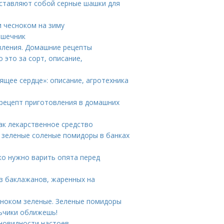
дставляют собой серные шашки для
 чесноком на зиму
ишечник
вления. Домашние рецепты
 это за сорт, описание,
щее сердце»: описание, агротехника
 рецепт приготовления в домашних
ак лекарственное средство
 зеленые соленые помидоры в банках
ко нужно варить опята перед
из баклажанов, жаренных на
сноком зеленые. Зеленые помидоры
ьчики оближешь!
зновидности настоев