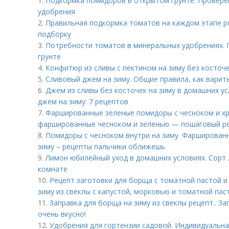
1.
Подкормка помидоров в открытом грунте. Провере
удобрения
2.
Правильная подкормка томатов на каждом этапе р
подборку
3.
Потребности томатов в минеральных удобрениях.
грунте
4.
Конфитюр из сливы с пектином на зиму без косточ
5.
Сливовый джем на зиму. Общие правила, как варит
6.
Джем из сливы без косточек на зиму в домашних ус
джем на зиму: 7 рецептов
7.
Фаршированные зеленые помидоры с чесноком и хр
фаршированные чесноком и зеленью — пошаговый р
8.
Помидоры с чесноком внутри на зиму. Фарширован
зиму – рецепты пальчики оближешь
9.
Лимон юбилейный уход в домашних условиях. Сорт
комнате
10.
Рецепт заготовки для борща с томатной пастой и 
зиму из свеклы с капустой, морковью и томатной пас
11.
Заправка для борща на зиму из свеклы рецепт.. За
очень вкусно!
12.
Удобрения для гортензии садовой. Индивидуальна