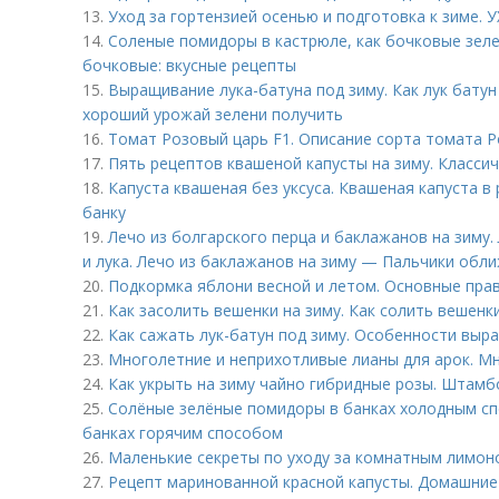
13.
Уход за гортензией осенью и подготовка к зим
14.
Соленые помидоры в кастрюле, как бочковые зел
бочковые: вкусные рецепты
15.
Выращивание лука-батуна под зиму. Как лук бату
хороший урожай зелени получить
16.
Томат Розовый царь F1. Описание сорта томата 
17.
Пять рецептов квашеной капусты на зиму. Класси
18.
Капуста квашеная без уксуса. Квашеная капуста в 
банку
19.
Лечо из болгарского перца и баклажанов на зиму.
и лука. Лечо из баклажанов на зиму — Пальчики обл
20.
Подкормка яблони весной и летом. Основные пра
21.
Как засолить вешенки на зиму. Как солить вешенки
22.
Как сажать лук-батун под зиму. Особенности выр
23.
Многолетние и неприхотливые лианы для арок. М
24.
Как укрыть на зиму чайно гибридные розы. Штам
25.
Солёные зелёные помидоры в банках холодным с
банках горячим способом
26.
Маленькие секреты по уходу за комнатным лимон
27.
Рецепт маринованной красной капусты. Домашние