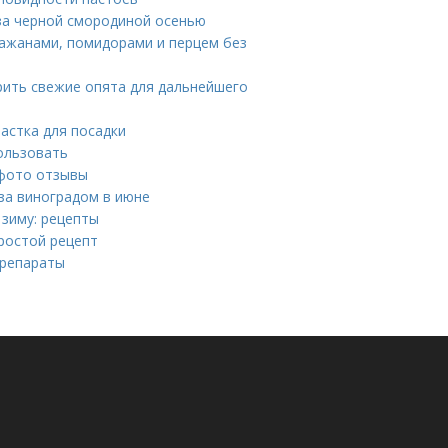
за черной смородиной осенью
лажанами, помидорами и перцем без
арить свежие опята для дальнейшего
астка для посадки
ользовать
 фото отзывы
 за виноградом в июне
 зиму: рецепты
ростой рецепт
препараты