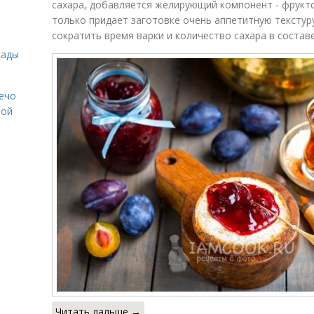
сахара, добавляется желирующий компонент - фрукто
только придает заготовке очень аппетитную текстур
сократить время варки и количество сахара в составе
сады
Лечо
той
Читать дальше →