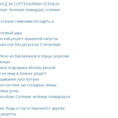
е. УХОД ЗА ГОРТЕНЗИЯМИ ОСЕНЬЮ
еные. Зеленые помидоры соленые
н осенью семенами посадить и
Розовый царь
ческий рецепт квашеной капусты
рассоле без уксуса на 3 литровую
 Лечо из баклажанов и перца, моркови
ижешь!
вила подкормки яблонь весной
 на зиму в банках: рецепт
ащивания лука-батуна
ноголетние листопадные лианы
бовые розы
пособом. Солёные зелёные помидоры в
ом. Виды и сорта лимонного дерева
 рецепты