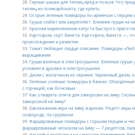
28.
Серные шашки для теплиц вред и польза. Что пре
теплиц из поликарбоната, где купить
29.
Острые зеленые помидоры по-армянски с перцем и
30.
Груша слабит или закрепляет. Влияние груши на к
31.
Красная маринованная капуста быстрого пригото
32.
Картофель сорт Винета. Картофель Винета —, что
происхождение и развитие
33.
Томат любящее сердце описание. Помидоры «Любя
выращивания
34.
Груши вяленые в электросушилке. Вяленые груши:
условиях в духовке и электросушилке
35.
Джем с желатином из черники. Черничный джем, к
36.
Зеленые соленые помидоры в банках. Обалденные
с горчицей, как бочковые
37.
Как отварить опята для заморозки на зиму. Сколь
заморозкой на зиму?
38.
Баклажанная икра на зиму жареная. Рецепт икры 
сковороде, по-грузински
39.
Фаршированные помидоры с горьким перцем и че
фаршированные чесноком на зиму — 7 рецептов, пал
40.
Настойка прополиса на самогоне применение. Ра