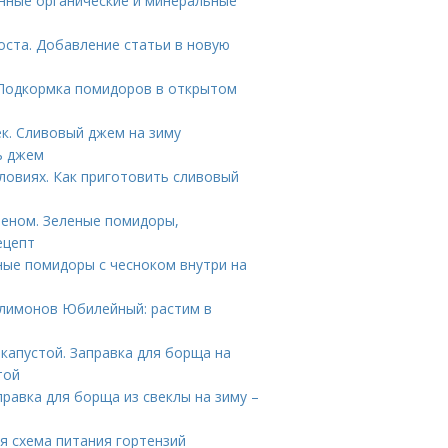
нные органические и минеральные
оста. Добавление статьи в новую
 Подкормка помидоров в открытом
ек. Сливовый джем на зиму
ь джем
ловиях. Как приготовить сливовый
еном. Зеленые помидоры,
ецепт
ные помидоры с чесноком внутри на
 лимонов Юбилейный: растим в
капустой. Заправка для борща на
той
правка для борща из свеклы на зиму –
я схема питания гортензий