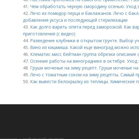
41.
Чем обработать черную смородину осенью. Уход 
42.
Лечо из помидор перца и баклажанов. Лечо с бак
добавления уксуса и последующей стерилизации
43.
Как долго варить опята перед заморозкой. Как в
приготовления (с видео)
44.
Разведение клубники в открытом грунте. Выбор уч
45.
Вино из кишмиша. Какой еще виноград можно исп
46.
Клематис мисс бейтман группа обрезки описание
47.
Осенние работы на винограднике в октябре. Уход
48.
Груши моченые на зиму рецепт. Груши моченые на
49.
Лечо с томатным соком на зиму рецепты. Самый п
50.
Как вывести белокрылку из теплицы. Химические 