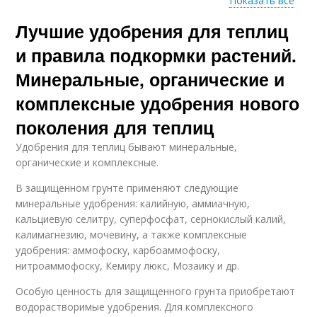
Показать все
Лучшие удобрения для теплиц
Биогумус для
Земли в теплице
теплицы
и правила подкормки растений.
Минеральные, органические и
комплексные удобрения нового
Перегной для
Уборка в теплице
теплицы
поколения для теплиц
Удобрения для теплиц бывают минеральные,
органические и комплексные.
Удобрения для роста
В защищенном грунте применяют следующие
минеральные удобрения: калийную, аммиачную,
кальциевую селитру, суперфосфат, сернокислый калий,
калимагнезию, мочевину, а также комплексные
удобрения: аммофоску, карбоаммофоску,
нитроаммофоску, Кемиру люкс, Мозаику и др.
Особую ценность для защищенного грунта приобретают
водорастворимые удобрения. Для комплексного