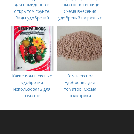
для помидоров в
томатов в теплице.
открытом грунте.
Схема внесения
Виды удобрений
удобрений на разных
этапах развития
помидоров
Какие комплексные
Комплексное
удобрения
удобрение для
использовать для
томатов. Схема
томатов.
подкормки
Традиционные
помидоров от
комплексные
рассады до сбора
удобрения для
урожая
помидор