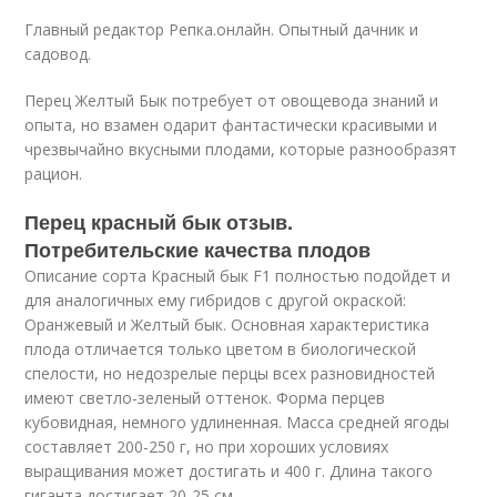
Главный редактор Репка.онлайн. Опытный дачник и
садовод.
Перец Желтый Бык потребует от овощевода знаний и
опыта, но взамен одарит фантастически красивыми и
чрезвычайно вкусными плодами, которые разнообразят
рацион.
Перец красный бык отзыв.
Потребительские качества плодов
Описание сорта Красный бык F1 полностью подойдет и
для аналогичных ему гибридов с другой окраской:
Оранжевый и Желтый бык. Основная характеристика
плода отличается только цветом в биологической
спелости, но недозрелые перцы всех разновидностей
имеют светло-зеленый оттенок. Форма перцев
кубовидная, немного удлиненная. Масса средней ягоды
составляет 200-250 г, но при хороших условиях
выращивания может достигать и 400 г. Длина такого
гиганта достигает 20-25 см.