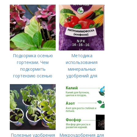
лучших минеральных
удобрений для
томатов: правила
внесения в почву
Подкормка осенью
Методика
гортензии. Чем
использования
подкормить
минеральных
гортензию осенью
удобрений для
томатов.
Минеральное
питание
Полезные удобрения
Микроудобрения для