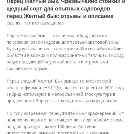
Перец Желтый бык. Чрезвычайно стойкий и
щедрый сорт для опытных садоводов —
перец Желтый бык: отзывы и описание
Оценка, тех кто выращивал:
Перец Желтый Бык — тепличный гибрид первого
поколения, рекомендован для третьей световой зоны.
Культуру выращивают огородники Москвы и ближайших
областей в зимних и поликарбонатных теплицах. Гибрид
радует выдающейся урожайностью и огромными
красивыми плодами.
Перец сладкий Желтый Бык выведен в Московской
области фирмой «НК.ЛТД», включен в реестр в 2001 году.
Гибрид используют в малообъемной агрокультуре в
продленном обороте — с конца зимы до конца осени.
По типу созревания перец Желтый Бык среднеранний. От
появления первого настоящего листа до первого съема
плодов проходит около 100 дней. Растения
прямостоячие, высокие, раскидистые, с крупными