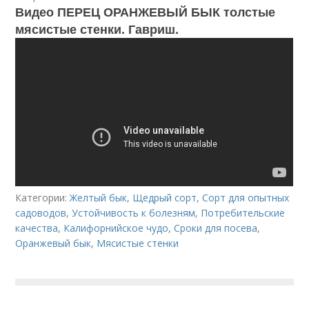
Видео ПЕРЕЦ ОРАНЖЕВЫЙ БЫК толстые
мясистые стенки. Гавриш.
Категории:
Желтый бык
,
Щедрый сорт
,
Сорт для опытных
садоводов
,
Устойчивость к болезням
,
Потребительские
качества
,
Калифорнийское чудо
,
Сроки для посева
,
Оранжевый бык
,
Мясистые стенки