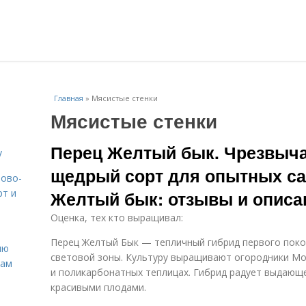
Главная
»
Мясистые стенки
Мясистые стенки
Перец Желтый бык. Чрезвыча
у
щедрый сорт для опытных с
вово-
рт и
Желтый бык: отзывы и описа
Оценка, тех кто выращивал:
Перец Желтый Бык — тепличный гибрид первого поко
ню
световой зоны. Культуру выращивают огородники Мо
нам
и поликарбонатных теплицах. Гибрид радует выдаю
красивыми плодами.