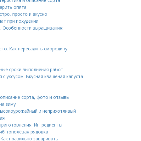
теристика и описание сорта
варить опята
тро, просто и вкусно
нат при похудении
а. Особенности выращивания:
сто. Как пересадить смородину
ьные сроки выполнения работ
 с уксусом. Вкусная квашеная капуста
описание сорта, фото и отзывы
на зиму
 Высокоурожайный и неприхотливый
ая
приготовления. Ингредиенты
риб тополёвая рядовка
 Как правильно заваривать