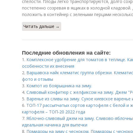
спелости. Плоды легко транспортируются, долго сохр
постепенно созревая в ящиках в холодной кладовой.
положить в контейнер с зелеными перцами несколько
Читать дальше →
Последние обновления на сайте:
1.
Комплексное удобрение для томатов в теплице. К
особенности их внесения
2.
Варшавска найк клематис группа обрезки. Клематис
фото и отзывы
3.
Компот из боярышника на зиму.
4.
Сливовый конфитюр с желфиксом на зиму. Джем "Р
5.
Варенье из сливы на зиму. Сухое киевское варенье 
6.
ТОП-17 рассыпчатых сортов картофеля с белой и 
картофеля – ТОП-20 2022 года
7.
Яблочно-сливовый джем на зиму. Сливово-яблочный
идеальная начинка для выпечки
8.
Помидоры на зиму с чесноком. Помидоры с чесноко