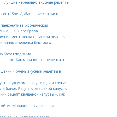
у – лучшие нереально вкусные рецепты
 сентябре. Добавление статьи в
панкреатита. Хронический
чению С.Ю. Сереброва
лияние ментола на организм человека
инованные вешенки быстрого
ук-батун под зиму
ешенок. Как мариновать вешенки в
шенки – очень вкусные рецепты в
пуста с уксусом — хрустящая и сочная
 в банке. Рецепты квашеной капусты
кий рецепт квашеной капусты –, как
особом. Маринованные зеленые