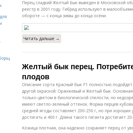
Перец сладкий Желтый Бык выведен в Московской об
и
реестр в 2001 году. Гибрид используют в малообъем
обороте — с конца зимы до конца осени.
для
ы
Читать дальше →
.
 борщ
Желтый бык перец. Потребит
плодов
Описание сорта Красный бык F1 полностью подойдет 
другой окраской: Оранжевый и Желтый бык. Основная
только цветом в биологической спелости, но недозр
имеют светло-зеленый оттенок. Форма перцев кубови
средней ягоды составляет 200-250 г, но при хороши
достигать и 400 г. Длина такого гиганта достигает 20-
Кожица плотная, она надежно сохраняет перец от ув