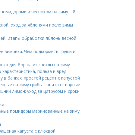
 помидорами и чесноком на зиму – 8
сной. Уход за яблонями после зимы
лей. Этапы обработки яблонь весной
й зимовки. Чем подкормить груши и
авка для борща из свеклы на зиму
 характеристика, польза и вред
у в банках: простой рецепт с капустой
нные на зиму грибы - опята отварные
шний лимон: уход за цитрусом и сроки
ки
лёные помидоры маринованные на зиму
ы
Квашеная капуста с клюквой