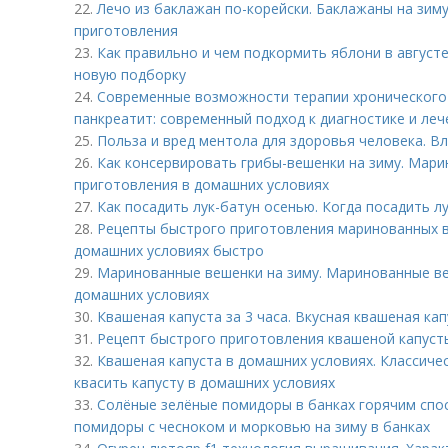
22.
Лечо из баклажан по-корейски. Баклажаны на зим
приготовления
23.
Как правильно и чем подкормить яблони в августе
новую подборку
24.
Современные возможности терапии хронического 
панкреатит: современный подход к диагностике и ле
25.
Польза и вред ментола для здоровья человека. В
26.
Как консервировать грибы-вешенки на зиму. Мар
приготовления в домашних условиях
27.
Как посадить лук-батун осенью. Когда посадить л
28.
Рецепты быстрого приготовления маринованных в
домашних условиях быстро
29.
Маринованные вешенки на зиму. Маринованные ве
домашних условиях
30.
Квашеная капуста за 3 часа. Вкусная квашеная ка
31.
Рецепт быстрого приготовления квашеной капусты
32.
Квашеная капуста в домашних условиях. Классичес
квасить капусту в домашних условиях
33.
Солёные зелёные помидоры в банках горячим сп
помидоры с чесноком и морковью на зиму в банках