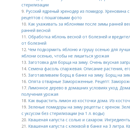
стерилизации
9.
Русский ядреный хренодер из помидор. Хреновина с
рецептов с пошаговыми фото
10.
Как ухаживать за яблонями после зимы ранней ве
ранней весной
11.
Обработка яблонь весной от болезней и вредите
от болезней
12.
Чем подкормить яблоню и грушу осенью для лучше
яблони осенью, чтобы не лишиться урожая
13.
Заготовка для борща на зиму. Очень вкусная запр
14.
Семена фасоль спаржевая. Описание растения, его
15.
Заготавливаем борщ в банке на зиму. Борщ на зим
16.
Опята отварные Замороженные. Рецепт: Замороже
17.
Лимонное дерево в домашних условиях уход. Дома
получения урожая
18.
Как вырастить лимон из косточки дома. Из косточ
19.
Зеленые помидоры на зиму рецепты с хреном. Зе
с уксусом без стерилизации (на 1 л. воды)
20.
Квашеная капуста с солью и сахаром. Ингредиент
21.
Квашеная капуста с клюквой в банке на 3 литра. 