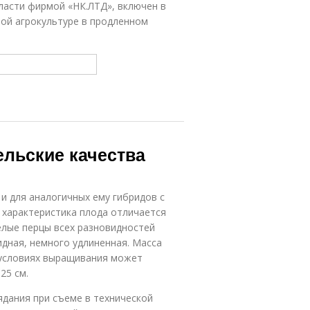
ласти фирмой «НК.ЛТД», включен в
ной агрокультуре в продленном
ельские качества
и для аналогичных ему гибридов с
 характеристика плода отличается
елые перцы всех разновидностей
дная, немного удлиненная. Масса
х условиях выращивания может
25 см.
ядания при съеме в технической